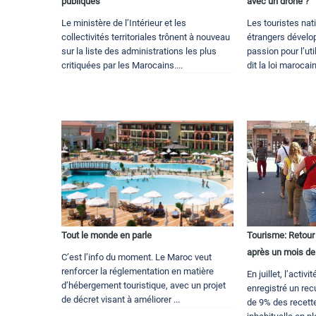
publiques
avec un drone ?
Le ministère de l’Intérieur et les
Les touristes nat
collectivités territoriales trônent à nouveau
étrangers dévelo
sur la liste des administrations les plus
passion pour l’ut
critiquées par les Marocains....
dit la loi marocai
Tout le monde en parle
Tourisme: Retour
après un mois de 
C’est l’info du moment. Le Maroc veut
renforcer la réglementation en matière
En juillet, l’activi
d’hébergement touristique, avec un projet
enregistré un rec
de décret visant à améliorer ...
de 9% des recett