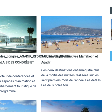
_des_congres_AGADIR_RTDRGJB_SOUSS_MASSA:
Tourisme: les locomotives Marrakech et
ALAIS DES CONGRÈS ET
Agadir
Ces deux destinations ont enregistré plus
de la moitié des nuitées réalisées sur les
cteur de conférences et
sept premiers mois de l’année. Les détails.
es espaces d’animation et
Les deux pôles tou...
 hébergement touristique de
 programme...