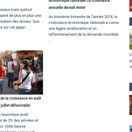
économique nationale La croissance
annuelle devrait rester
ionaux mais surtout
ppent de plus en plus une
Au troisième trimestre de l’année 2018, la
ilisation des drones. Que
croissance économique nationale a connu
ne sur cet appar...
une légère amélioration et un
raffermissement de la demande mondiale
...
C
p
s
 de la croissance en août
juillet défavorable
té touristique avait
ul de 2% des arrivées et
es. Cette baisse