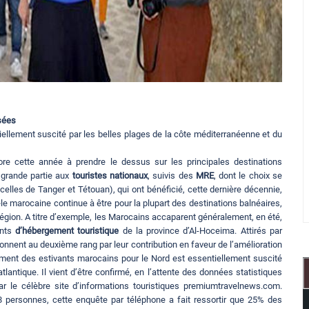
isées
ellement suscité par les belles plages de la côte méditerranéenne et du
ore cette année à prendre le dessus sur les principales destinations
 grande partie aux
touristes nationaux
, suivis des
MRE
, dont le choix se
elles de Tanger et Tétouan), qui ont bénéficié, cette dernière décennie,
tèle marocaine continue à être pour la plupart des destinations balnéaires,
 région. A titre d’exemple, les Marocains accaparent généralement, en été,
ents
d’hébergement touristique
de la province d’Al-Hoceima. Attirés par
onnent au deuxième rang par leur contribution en faveur de l’amélioration
uement des estivants marocains pour le Nord est essentiellement suscité
tlantique. Il vient d’être confirmé, en l’attente des données statistiques
ar le célèbre site d’informations touristiques premiumtravelnews.com.
8 personnes, cette enquête par téléphone a fait ressortir que 25% des