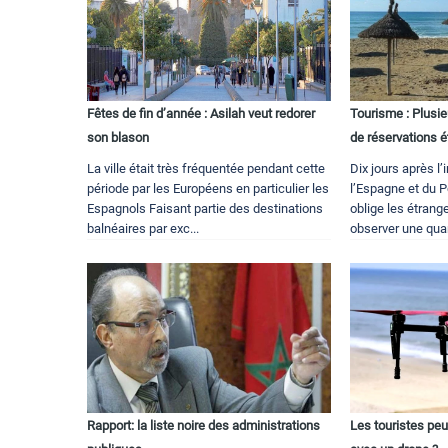
Fêtes de fin d’année : Asilah veut redorer
Tourisme : Plusie
son blason
de réservations é
La ville était très fréquentée pendant cette
Dix jours après l’
période par les Européens en particulier les
l’Espagne et du Po
Espagnols Faisant partie des destinations
oblige les étrang
balnéaires par exc...
observer une quar
Rapport: la liste noire des administrations
Les touristes peu