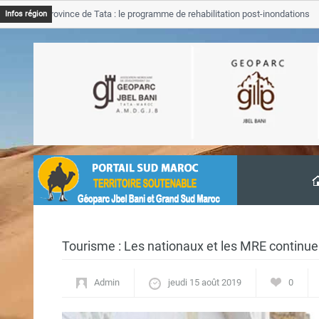
GJB Province de Tata : le programme de rehabilitation post-inondations
Infos région
’avancement
Tourisme : Les nationaux et les MRE continuen
Admin
jeudi 15 août 2019
0