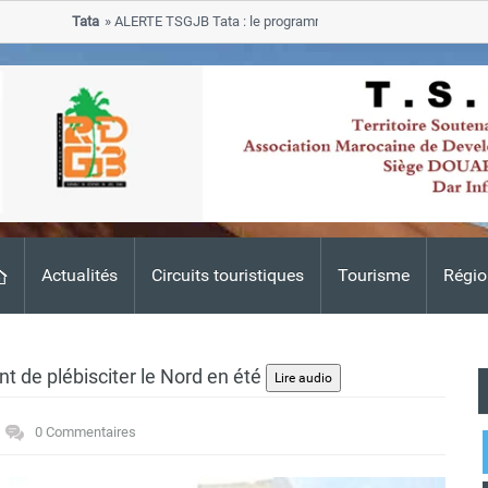
Tata
ALERTE TSGJB Tata : le programme de rehabilitation post-inonda
progresse dans les zones sinistrees
Actualités
Circuits touristiques
Tourisme
Régio
t de plébisciter le Nord en été
0 Commentaires