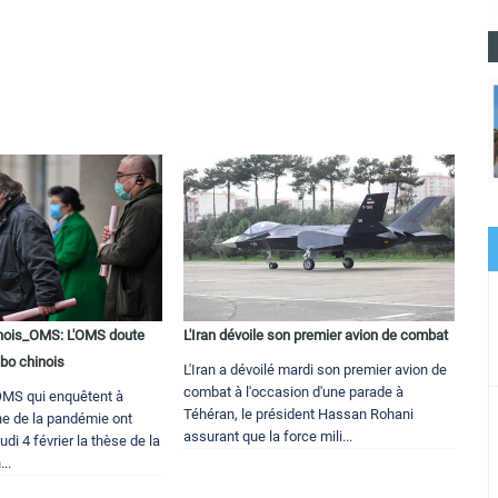
nois_OMS: L'OMS doute
L'Iran dévoile son premier avion de combat
abo chinois
L'Iran a dévoilé mardi son premier avion de
combat à l'occasion d'une parade à
'OMS qui enquêtent à
Téhéran, le président Hassan Rohani
ne de la pandémie ont
assurant que la force mili...
di 4 février la thèse de la
...