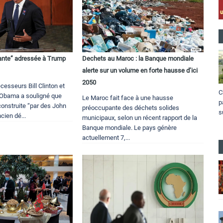
lante” adressée à Trump
Dechets au Maroc : la Banque mondiale
alerte sur un volume en forte hausse d’ici
2050
esseurs Bill Clinton et
C
 Obama a souligné que
Le Maroc fait face à une hausse
p
construite “par des John
préoccupante des déchets solides
s
cien dé...
municipaux, selon un récent rapport de la
Banque mondiale. Le pays génère
actuellement 7,...