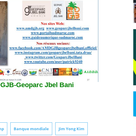
DGJB-Geoparc Jbel Bani
mp
Banque mondiale
Jim Yong Kim