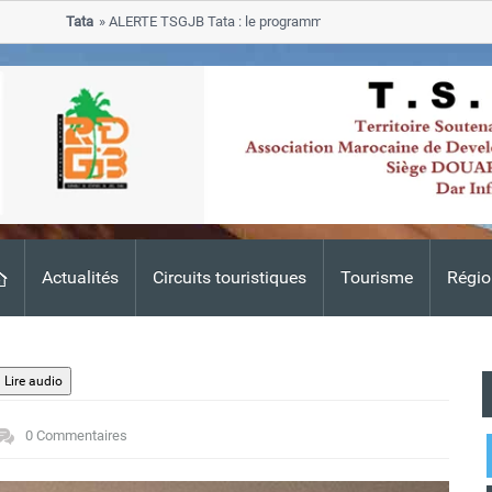
Tata
ALERTE TSGJB Tata : le programme de rehabilitation post-inondatio
progresse dans les zones sinistrees
Actualités
Circuits touristiques
Tourisme
Régio
0 Commentaires