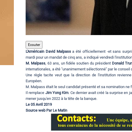
Ecouter
L'Américain David Malpass
a été officiellement -et sans surp
mardi pour un mandat de cinq ans, a indiqué vendredi l'institu
M. Malpass
, 63 ans, un fidèle soutien du président
Donald Tru
internationales, a été "unanimement sélectionné" par le conseil
Une règle tacite veut que la direction de l'institution revien
Européen.
M. Malpass était le seul candidat présenté et sa nomination ne f
Il remplace
Jim Yong Kim
. Ce dernier avait créé la surprise e
mener jusqu'en 2022 à la tête de la banque.
Le 05 Avril 2019
Source web Par Le Matin