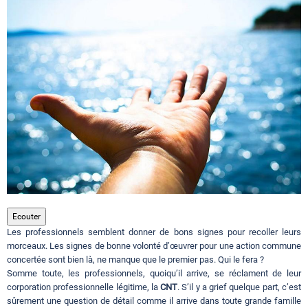
Circuits touristiques
Tourisme
Régions
Hotels
Evenements
Ecouter
Les professionnels semblent donner de bons signes pour recoller leurs
morceaux. Les signes de bonne volonté d’œuvrer pour une action commune
concertée sont bien là, ne manque que le premier pas. Qui le fera ?
Contact
Somme toute, les professionnels, quoiqu’il arrive, se réclament de leur
corporation professionnelle légitime, la
CNT
. S’il y a grief quelque part, c’est
sûrement une question de détail comme il arrive dans toute grande famille