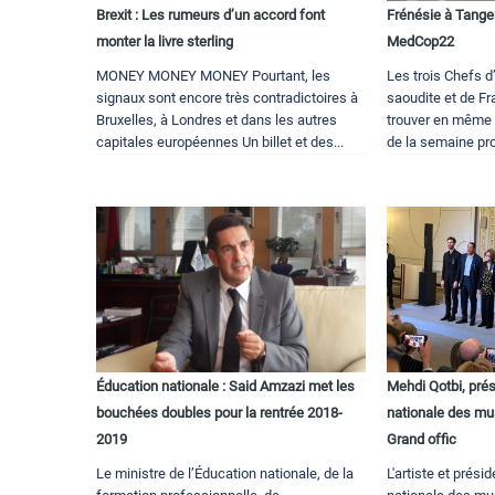
Brexit : Les rumeurs d’un accord font
Frénésie à Tanger
monter la livre sterling
MedCop22
MONEY MONEY MONEY Pourtant, les
Les trois Chefs d
signaux sont encore très contradictoires à
saoudite et de F
Bruxelles, à Londres et dans les autres
trouver en même 
capitales européennes Un billet et des...
de la semaine proc
Éducation nationale : Said Amzazi met les
Mehdi Qotbi, prés
bouchées doubles pour la rentrée 2018-
nationale des mus
2019
Grand offic
Le ministre de l’Éducation nationale, de la
L'artiste et prési