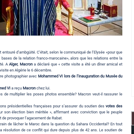
t entouré d’ambgüité. C’était, selon le communiqué de l’Elysée «pour que
 bases de la relation franco-marocaine», alors que les relations entre la
eté. A
Alger, Macron
a déclaré que « cette visite a été un dîner amical et
visite en Algérie le 6 décembre.
aire photographier avec
Mohammed VI lors de l’inauguration du Musée du
med VI
a reçu
Macron
chez lui.
es de multiplier les poses photos ensemble? Macron veut-il rassurer le
ctions présidentielles françaises pour s’assurer du soutien des
votes des
 pour son élection bien méritée », affirmant avec conviction que le peuple
ent de provoquer l’agacement de Rabat.
 train de lâcher le Maroc dans la question du Sahara Occidental? En tout
la résolution de ce conflit qui dure depuis plus de 42 ans. Le soutien de