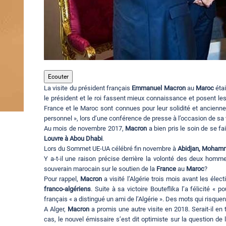
Ecouter
La visite du président français
Emmanuel Macron
au
Maroc
étai
le président et le roi fassent mieux connaissance et posent les
France et le Maroc sont connues pour leur solidité et ancienn
personnel », lors d’une conférence de presse à l’occasion de sa 
Au mois de novembre 2017,
Macron
a bien pris le soin de se f
Louvre à Abou Dhabi
.
Lors du Sommet UE-UA célébré fin novembre à
Abidjan, Moham
Y a-t-il une raison précise derrière la volonté des deux homm
souverain marocain sur le soutien de la
France
au
Maroc
?
Pour rappel,
Macron
a visité l’Algérie trois mois avant les éle
franco-algériens
. Suite à sa victoire Bouteflika l’a félicité «
français « a distingué un ami de l’Algérie ». Des mots qui risqu
A Alger,
Macron
a promis une autre visite en 2018. Serait-il en
cas, le nouvel émissaire s’est dit optimiste sur la question de 