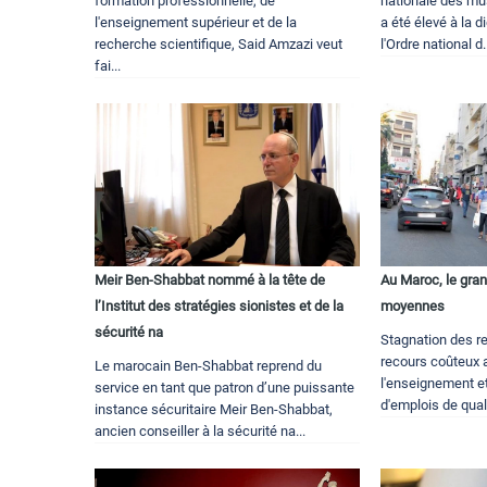
formation professionnelle, de
nationale des mu
l'enseignement supérieur et de la
a été élevé à la d
recherche scientifique, Said Amzazi veut
l'Ordre national d.
fai...
Meir Ben-Shabbat nommé à la tête de
Au Maroc, le gra
l’Institut des stratégies sionistes et de la
moyennes
sécurité na
Stagnation des re
recours coûteux a
Le marocain Ben-Shabbat reprend du
l'enseignement et
service en tant que patron d’une puissante
d'emplois de qualit
instance sécuritaire Meir Ben-Shabbat,
ancien conseiller à la sécurité na...