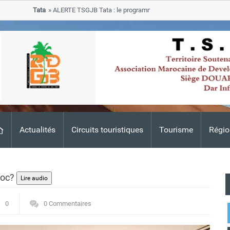
Tata
ALERTE TSGJB Tata : le programme de rehabilitation post-inondat
progresse dans les zones sinistrees
Actualités
Circuits touristiques
Tourisme
Régio
aroc?
0
0 Commentaires