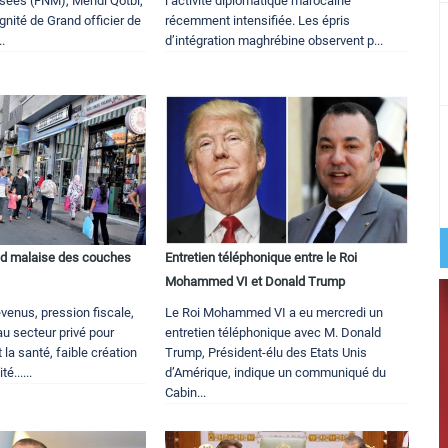
sées (FNM), Mehdi Qotbi,
l’activité diplomatique marocaine
ignité de Grand officier de
récemment intensifiée. Les épris
..
d’intégration maghrébine observent p...
nd malaise des couches
Entretien téléphonique entre le Roi
Mohammed VI et Donald Trump
venus, pression fiscale,
Le Roi Mohammed VI a eu mercredi un
u secteur privé pour
entretien téléphonique avec M. Donald
 la santé, faible création
Trump, Président-élu des Etats Unis
é......
d’Amérique, indique un communiqué du
Cabin...