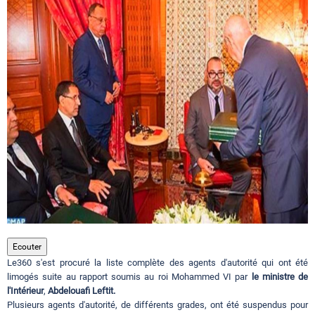
Circuits touristiques
Tourisme
Régions
Hotels
Evenements
Ecouter
Le360 s'est procuré la liste complète des agents d'autorité qui ont été
Contact
limogés suite au rapport soumis au roi Mohammed VI par
le ministre de
l'Intérieur
,
Abdelouafi Leftit.
Plusieurs agents d'autorité, de différents grades, ont été suspendus pour