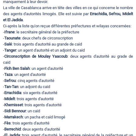
manquement à leur devoir.
La ville de Casablanca arrive en tête des villes en ce qui concerne le nombre
des agents d'autorités limogés. Elle est suivie par
Errachidia, Sefrou, Midelt
et El Jadida
.
Ci-après la liste qu'on reçue différentes préfectures et wilayas concernées:
-
Ifrane
: le secrétaire général de la préfecture
-
Taounate
: deux chefs de circonscription
-
Salé
: trois agents d'autorité au grande de caïd
-
Tanger
: un agent d'autorité et un adjoint du caïd
-
Circonscription de Moulay Yaacoub
: deux agents d'autorité au grade de
caïd
-
Fkih Ben Salah
: un agent d'autorité
-
Taza
: un agent d'autorité
-
Sefrou
: cinq agents d'autorité
-
Tan-Tan
: un adjoint du caïd
-
Errachidia
: six agents d'autorité
-
Midelt
: trois agents d'autorité
-
Khemisset
: trois agents d'autorité
-
Sidi Bennour
: un caïd
-
Marrakech
: un pacha et caïd limogé
-
Fès
: trois agents d'autorité
-
Berrechid
: deux agents d'autorité
-
El Jadida
: trois agent d'autorité, le secrétaire général de la préfecture et un