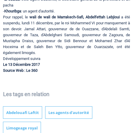
pacha
-
Khouribga
: un agent d'autorité.
Pour rappel, le
wali de wali de Marrakech-Safi, Abdelfettah Lebjioui
a été
suspendu, lundi 11 décembre, par le roi Mohammed VI pour manquement à
son devoir. Jamal Attari, gouverneur de de Ouazzane, d'Abdelali Samti,
gouverneur de Taza, d'Abdelghani Samoudi, gouverneur de Zagoura, de
Mustapha Draiss, gouverneur de Sidi Bennour et Mohamed Zhar d'Al
Hoceima et de Saleh Ben Ytto, gouverneur de Ouarzazate, ont été
également limogés.
Développement suivra
Le 13 Décembre 2017
Source Web : Le 360
Les tags en relation
Abdelouafi Laftit
Les agents d'autorité
Limogeage royal