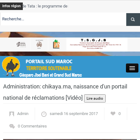
e Tata : le programme de rehabilitation post-inondations
Tata
Infos région
progres
RTE TSGJB Tourisme : l’ONMT renforce l’aerien a Dakhla et
Tata
service
RTE TSGJB Tourisme au Maroc : Transavia renforce les vols Paris-
Tata
depass
Close
Administration: chikaya.ma, naissance d'un portail
national de réclamations [Vidéo]
Admin
samedi 16 septembre 2017
0
Actualités
0 Commentaires