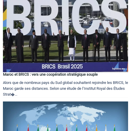
Circuits touristiques
Tourisme
Régions
Hotels
Maroc et BRICS : vers une coopération stratégique souple
Alors que de nombreux pays du Sud global souhaitent rejoindre les BRICS, le
Evenements
Maroc garde ses distances. Selon une étude de l’Institut Royal des Études
Strat�...
Contact