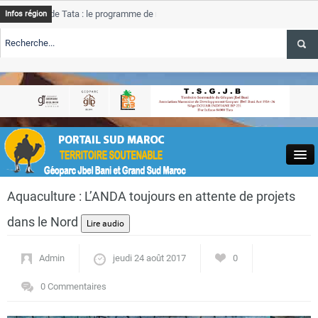
e Tata : le programme de rehabilitation post-inondations
Tata
A
Infos région
progress
TE TSGJB Tourisme : l’ONMT renforce l’aerien a Dakhla et
Tata
A
service 
TE TSGJB Tourisme au Maroc : Transavia renforce les vols Paris-
Tata
A
depasse
Close
Aquaculture : L’ANDA toujours en attente de projets
dans le Nord
Admin
jeudi 24 août 2017
0
Actualités
0 Commentaires