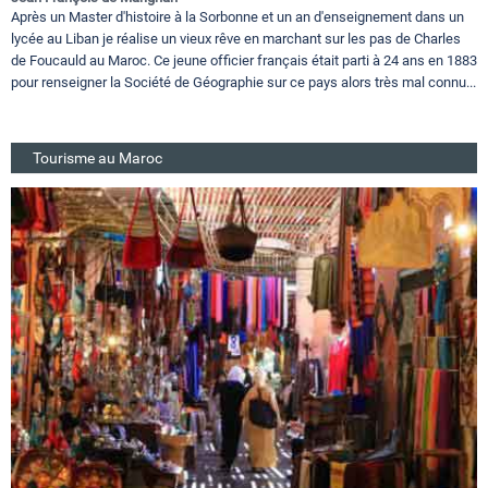
Après un Master d'histoire à la Sorbonne et un an d'enseignement dans un
lycée au Liban je réalise un vieux rêve en marchant sur les pas de Charles
de Foucauld au Maroc. Ce jeune officier français était parti à 24 ans en 1883
pour renseigner la Société de Géographie sur ce pays alors très mal connu...
Tourisme au Maroc