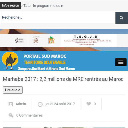
e Tata : le programme de rehabilitation post-inondations
Tata
A
Infos région
progress
TE TSGJB Tourisme : l’ONMT renforce l’aerien a Dakhla et
Tata
A
service 
TE TSGJB Tourisme au Maroc : Transavia renforce les vols Paris-
Tata
A
depasse
Close
Marhaba 2017 : 2,2 millions de MRE rentrés au Maroc
Admin
jeudi 24 août 2017
0
Actualités
0 Commentaires