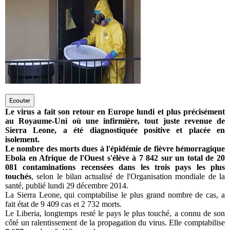
Circuits touristiques
Tourisme
Régions
Ecouter
Le virus a fait son retour en Europe lundi et plus précisément
Hotels
au Royaume-Uni où une infirmière, tout juste revenue de
Sierra Leone, a été diagnostiquée positive et placée en
isolement.
Le nombre des morts dues à l'épidémie de fièvre hémorragique
Evenements
Ebola en Afrique de l'Ouest s'élève à 7 842 sur un total de 20
081 contaminations recensées dans les trois pays les plus
touchés
, selon le bilan actualisé de l'Organisation mondiale de la
santé, publié lundi 29 décembre 2014.
Contact
La Sierra Leone, qui comptabilise le plus grand nombre de cas, a
fait état de 9 409 cas et 2 732 morts.
Le Liberia, longtemps resté le pays le plus touché, a connu de son
côté un ralentissement de la propagation du virus. Elle comptabilise