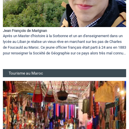
Jean François de Marignan
Après un Master d'histoire à la Sorbonne et un an d'enseignement dans un
lycée au Liban je réalise un vieux rêve en marchant sur les pas de Charles
de Foucauld au Maroc. Ce jeune officier français était parti à 24 ans en 1883
pour renseigner la Société de Géographie sur ce pays alors très mal connu...
Tourisme au Maroc