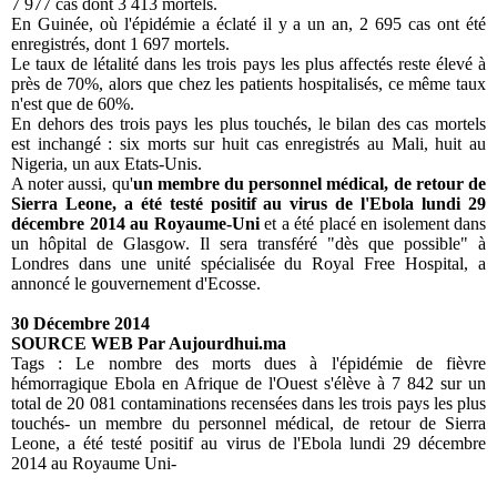
7 977 cas dont 3 413 mortels.
En Guinée, où l'épidémie a éclaté il y a un an, 2 695 cas ont été
enregistrés, dont 1 697 mortels.
Le taux de létalité dans les trois pays les plus affectés reste élevé à
près de 70%, alors que chez les patients hospitalisés, ce même taux
n'est que de 60%.
En dehors des trois pays les plus touchés, le bilan des cas mortels
est inchangé : six morts sur huit cas enregistrés au Mali, huit au
Nigeria, un aux Etats-Unis.
A noter aussi, qu'
un membre du personnel médical, de retour de
Sierra Leone, a été testé positif au virus de l'Ebola lundi 29
décembre 2014 au Royaume-Uni
et a été placé en isolement dans
un hôpital de Glasgow. Il sera transféré "dès que possible" à
Londres dans une unité spécialisée du Royal Free Hospital, a
annoncé le gouvernement d'Ecosse.
30 Décembre 2014
SOURCE WEB Par Aujourdhui.ma
Tags :
Le nombre des morts dues à l'épidémie de fièvre
hémorragique Ebola en Afrique de l'Ouest s'élève à 7 842 sur un
total de 20 081 contaminations recensées dans les trois pays les plus
touchés- un membre du personnel médical, de retour de Sierra
Leone, a été testé positif au virus de l'Ebola lundi 29 décembre
2014 au Royaume Uni-