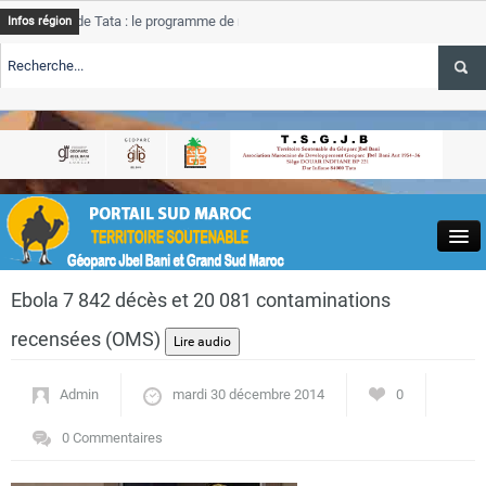
de Tata : le programme de rehabilitation post-inondations
Tata
Infos région
progre
RTE TSGJB Tourisme : l’ONMT renforce l’aerien a Dakhla et
Tata
servic
RTE TSGJB Tourisme au Maroc : Transavia renforce les vols Paris-
Tata
a
depass
Close
Ebola 7 842 décès et 20 081 contaminations
recensées (OMS)
Admin
mardi 30 décembre 2014
0
Actualités
0 Commentaires