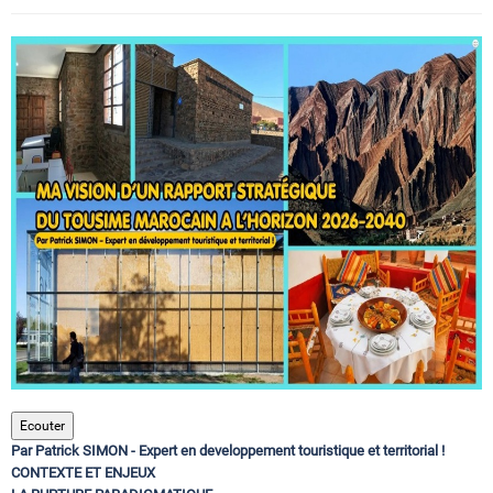
Circuits touristiques
Tourisme
Régions
Hotels
Evenements
Contact
Ecouter
Par Patrick SIMON - Expert en developpement touristique et territorial !
CONTEXTE ET ENJEUX