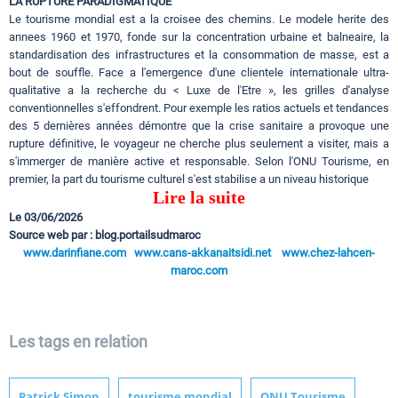
LA RUPTURE PARADIGMATIQUE
Le tourisme mondial est a la croisee des chemins. Le modele herite des
annees 1960 et 1970, fonde sur la concentration urbaine et balneaire, la
standardisation des infrastructures et la consommation de masse, est a
bout de souffle. Face a l'emergence d'une clientele internationale ultra-
qualitative a la recherche du < Luxe de l'Etre », les grilles d'analyse
conventionnelles s'effondrent. Pour exemple les ratios actuels et tendances
des 5 dernières années démontre que la crise sanitaire a provoque une
rupture définitive, le voyageur ne cherche plus seulement a visiter, mais a
s'immerger de manière active et responsable. Selon l'ONU Tourisme, en
premier, la part du tourisme culturel s'est stabilise a un niveau historique
Lire la suite
Le 03/06/2026
Source web par : blog.portailsudmaroc
www.darinfiane.com
www.cans-akkanaitsidi.net
www.chez-lahcen-
maroc.com
Les tags en relation
Patrick Simon
tourisme mondial
ONU Tourisme