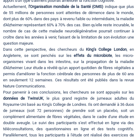
apport d'un type d'aliment pourrait améliorer la fonction cognitive.
Actuellement,
l'Organisation mondiale de la Santé (OMS)
indique que plus
de 55 millions de personnes sont atteintes de démence dans le monde,
dont plus de 60% dans des pays à revenu faible ou intermédiaire, la maladie
d'Alzheimer représentant 60% à 70% des cas. Bien qu'elle reste incurable, le
nombre de cas de cette maladie neurodégénérative pourrait continuer à
croître dans les années à venir, faisant de la limitation de son évolution une
question majeure.
Dans cette perspective, des chercheurs du
King’s College London
, en
Angleterre, se sont penchés sur les
effets du microbiote
, les micro-
organismes vivant dans les intestins, sur la propagation de la maladie
d'Alzheimer. Leur étude a révélé qu'un apport quotidien de fibres végétales a
permis d'améliorer la fonction cérébrale des personnes de plus de 60 ans
en seulement 12 semaines. Ces résultats ont été publiés dans la revue
Nature Communications.
Pour parvenir à ces conclusions, les chercheurs se sont appuyés sur les
données de TwinsUK
, le plus grand registre de jumeaux adultes du
Royaume-Uni basé au King's College de Londres. Ils ont demandé à 36 duos
de jumeaux (soit 72 personnes) de prendre soit un placebo, soit un
complément alimentaire de fibres végétales, dans le cadre d'une étude en
double aveugle. Le suivi des participants s'est effectué en ligne via des
téléconsultations, des questionnaires en ligne et des tests cognitifs.
Parallèlement, tous les participants à l'étude ont réalisé des exercices de