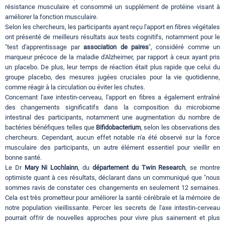
résistance musculaire et consommé un supplément de protéine visant à
améliorer la fonction musculaire.
Selon les chercheurs, les participants ayant reçu l'apport en fibres végétales
ont présenté de meilleurs résultats aux tests cognitifs, notamment pour le
"test d'apprentissage par
association de paires
", considéré comme un
marqueur précoce de la maladie d'Alzheimer, par rapport à ceux ayant pris
un placebo. De plus, leur temps de réaction était plus rapide que celui du
groupe placebo, des mesures jugées cruciales pour la vie quotidienne,
comme réagir à la circulation ou éviter les chutes.
Concernant l'axe intestin-cerveau, l'apport en fibres a également entraîné
des changements significatifs dans la composition du microbiome
intestinal des participants, notamment une augmentation du nombre de
bactéries bénéfiques telles que
Bifidobacterium
, selon les observations des
chercheurs. Cependant, aucun effet notable n'a été observé sur la force
musculaire des participants, un autre élément essentiel pour vieillir en
bonne santé.
Le Dr
Mary Ni Lochlainn
, du
département du Twin Research
, se montre
optimiste quant à ces résultats, déclarant dans un communiqué que "nous
sommes ravis de constater ces changements en seulement 12 semaines.
Cela est très prometteur pour améliorer la santé cérébrale et la mémoire de
notre population vieillissante. Percer les secrets de l'axe intestin-cerveau
pourrait offrir de nouvelles approches pour vivre plus sainement et plus