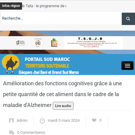
e Tata : le programme de rehabilitation post-inondations
Tata
Infos région
progres
RTE TSGJB Tourisme : l’ONMT renforce l’aerien a Dakhla et
Tata
service
RTE TSGJB Tourisme au Maroc : Transavia renforce les vols Paris-
Tata
depass
Close
Amélioration des fonctions cognitives grâce à une
petite quantité de cet aliment dans le cadre de la
maladie d'Alzheimer
Actualités
Admin
mardi 5 mars 2024
0
0 Commentaires