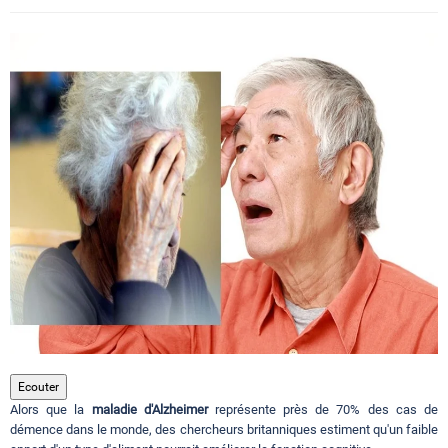
Circuits touristiques
Tourisme
Régions
Hotels
Evenements
Contact
Ecouter
Alors que la
maladie d'Alzheimer
représente près de 70% des cas de
démence dans le monde, des chercheurs britanniques estiment qu'un faible