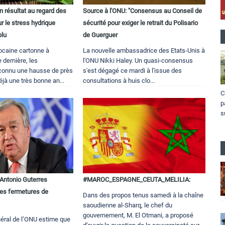
n résultat au regard des
Source à l'ONU: "Consensus au Conseil de
 le stress hydrique
sécurité pour exiger le retrait du Polisario
plu
de Guerguer
ocaine cartonne à
La nouvelle ambassadrice des Etats-Unis à
e dernière, les
l'ONU Nikki Haley. Un quasi-consensus
 connu une hausse de près
s'est dégagé ce mardi à l'issue des
jà une très bonne an...
consultations à huis clo...
C
p
s
 Antonio Guterres
#MAROC_ESPAGNE_CEUTA_MELILIA:
les fermetures de
Dans des propos tenus samedi à la chaîne
saoudienne al-Sharq, le chef du
gouvernement, M. El Otmani, a proposé
néral de l’ONU estime que