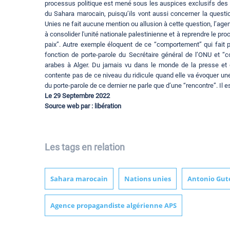
processus politique est mené sous les auspices exclusifs des 
du Sahara marocain, puisqu’ils vont aussi concerner la quest
Unies ne fait aucune mention ou allusion à cette question, l’agen
à consolider l'unité nationale palestinienne et à reprendre le pro
paix”. Autre exemple éloquent de ce “comportement” qui fait p
fonction de porte-parole du Secrétaire général de l’ONU et “
arabes à Alger. Du jamais vu dans le monde de la presse et 
contente pas de ce niveau du ridicule quand elle va évoquer une
du porte-parole de ce dernier ne parle que d’une “rencontre”. Il es
Le 29 Septembre 2022
Source web par : libération
Les tags en relation
Sahara marocain
Nations unies
Antonio Gut
Agence propagandiste algérienne APS