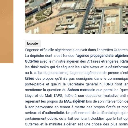
Ecouter
L’agence officielle algérienne a cru voir dans l’entretien Guterr
La dépêche dont s’est fendue
l’agence propagandiste algérie
Guterres
avec le ministre algérien des Affaires étrangères,
Ram
les think tanks qui dissèquent les Fake News et la désinformat
au b. a.-ba du journalisme, l’agence algérienne de presse s’est
Unies
des propos qu’il n’a pas consignés dans le communiqué 
porte-parole et que ni le Secrétaire général ni l’ONU n’ont 
mentionne la question du
Sahara marocain
que parmi les "quest
Libye et du Mali, l’APS, fidèle à son obsession maladive anti-
reprenant les propos du
MAE algérien
lors de son intervention d
à son paroxysme en tenant à mettre ces propos fictifs et mon
sérieux et d’authenticité. Un piétinement de la déontologie qu
certainement oublié, ou a fait semblant d'oublier, que le fait 
Guterres et le ministre algérien est une chose des plus normale