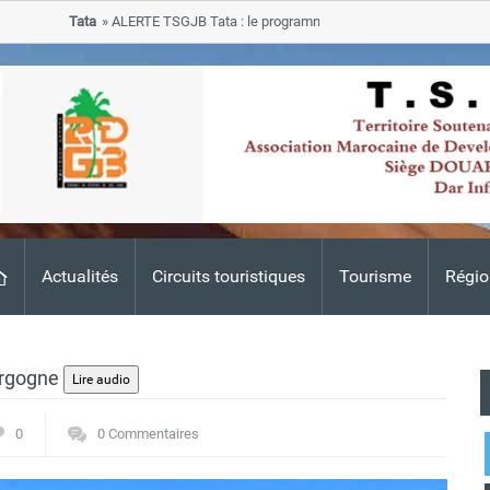
Tata
ALERTE TSGJB Tata : le programme de rehabilitation post-inondati
progresse dans les zones sinistrees
Actualités
Circuits touristiques
Tourisme
Régio
ergogne
0
0 Commentaires