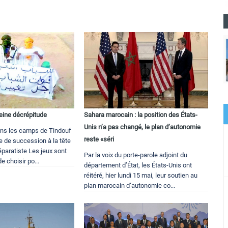
leine décrépitude
Sahara marocain : la position des États-
Unis n’a pas changé, le plan d’autonomie
ns les camps de Tindouf
reste «séri
e de succession à la tête
aratiste Les jeux sont
Par la voix du porte-parole adjoint du
de choisir po...
département d’État, les États-Unis ont
réitéré, hier lundi 15 mai, leur soutien au
plan marocain d’autonomie co...