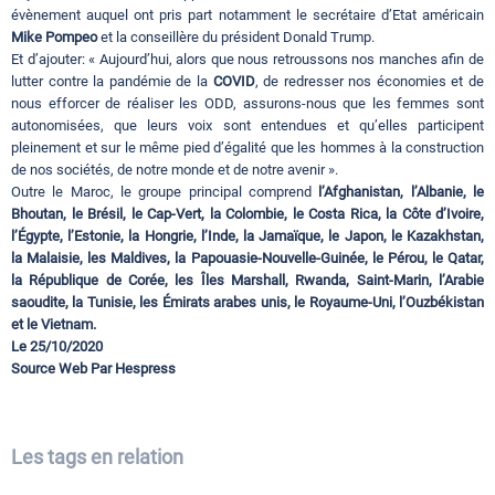
évènement auquel ont pris part notamment le secrétaire d’Etat américain
Mike Pompeo
et la conseillère du président Donald Trump.
Et d’ajouter: « Aujourd’hui, alors que nous retroussons nos manches afin de
lutter contre la pandémie de la
COVID
, de redresser nos économies et de
nous efforcer de réaliser les ODD, assurons-nous que les femmes sont
autonomisées, que leurs voix sont entendues et qu’elles participent
pleinement et sur le même pied d’égalité que les hommes à la construction
de nos sociétés, de notre monde et de notre avenir ».
Outre le Maroc, le groupe principal comprend
l’Afghanistan, l’Albanie, le
Bhoutan, le Brésil, le Cap-Vert, la Colombie, le Costa Rica, la Côte d’Ivoire,
l’Égypte, l’Estonie, la Hongrie, l’Inde, la Jamaïque, le Japon, le Kazakhstan,
la Malaisie, les Maldives, la Papouasie-Nouvelle-Guinée, le Pérou, le Qatar,
la République de Corée, les Îles Marshall, Rwanda, Saint-Marin, l’Arabie
saoudite, la Tunisie, les Émirats arabes unis, le Royaume-Uni, l’Ouzbékistan
et le Vietnam.
Le 25/10/2020
Source Web Par Hespress
Les tags en relation