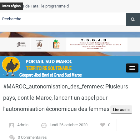
nce de Tata : le programme de rehabilitation post-inondations
Ta
Infos région
ent
pr
ALERTE TSGJB Tourisme : l’ONMT renforce l’aerien a Dakhla et
Ta
se
ALERTE TSGJB Tourisme au Maroc : Transavia renforce les vols Paris-
Ta
akhla
de
Close
#MAROC_autonomisation_des_femmes: Plusieurs
pays, dont le Maroc, lancent un appel pour
l’autonomisation économique des femmes
Actualités
Admin
lundi 26 octobre 2020
0
0 Commentaires