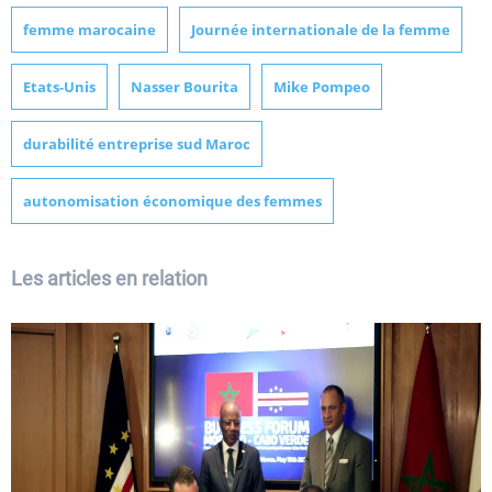
femme marocaine
Journée internationale de la femme
Etats-Unis
Nasser Bourita
Mike Pompeo
durabilité entreprise sud Maroc
autonomisation économique des femmes
Les articles en relation