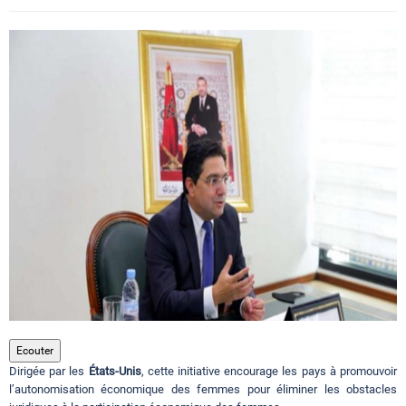
Circuits touristiques
Tourisme
Régions
Hotels
Evenements
Contact
Ecouter
Dirigée par les
États-Unis
, cette initiative encourage les pays à promouvoir
l’autonomisation économique des femmes pour éliminer les obstacles