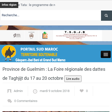
 Tata : le programme de rehabilitation post-inondations
Tata
A
Infos région
progress
TE TSGJB Tourisme : l’ONMT renforce l’aerien a Dakhla et
Tata
A
service 
TE TSGJB Tourisme au Maroc : Transavia renforce les vols Paris-
Tata
A
depasse
Close
Province de Guelmim : La Foire régionale des dattes
de Taghjijt du 17 au 20 octobre
Admin
mardi 9 octobre 2018
0
Actualités
0 Commentaires