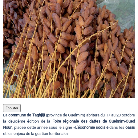
Circuits touristiques
Tourisme
Régions
Hotels
Evenements
Ecouter
La
commune de Taghjijt
(province de Guelmim) abritera du 17 au 20 octobre
Contact
la deuxième édition de la
Foire régionale des dattes de Guelmim-Oued
Noun
, placée cette année sous le signe «
L’économie sociale
dans les
oasis
et les enjeux de la gestion territoriale».