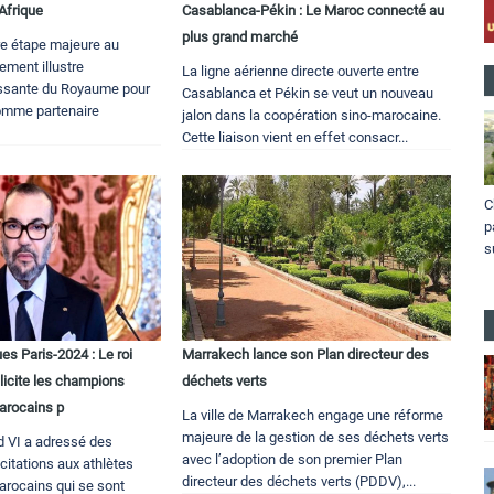
Afrique
Casablanca-Pékin : Le Maroc connecté au
plus grand marché
e étape majeure au
ement illustre
La ligne aérienne directe ouverte entre
issante du Royaume pour
Casablanca et Pékin se veut un nouveau
 comme partenaire
jalon dans la coopération sino-marocaine.
Cette liaison vient en effet consacr...
C
p
s
s Paris-2024 : Le roi
Marrakech lance son Plan directeur des
icite les champions
déchets verts
arocains p
La ville de Marrakech engage une réforme
majeure de la gestion de ses déchets verts
 VI a adressé des
avec l’adoption de son premier Plan
citations aux athlètes
directeur des déchets verts (PDDV),...
rocains qui se sont