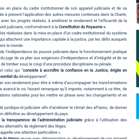
e en place du cadre institutionnel de son appareil judiciaire et de sa
ivée à présent l’application des autres mesures contenues dans la Charte,
avec les progrès réalisés, à améliorer le rendement et l’efficacité de la
areil judiciaire, conformément à la
Constitution du Royaume ».
es réalisées dans la mise en place d’un cadre institutionnel du système
 qui attachent une importance capitale à la justice, par les défis auxquels
vers le monde.
té de l’indépendance du pouvoir judiciaire dans le fonctionnement pratique
 du juge de se plier aux exigences d’indépendance et d’intégrité et de se
 de tomber sous le coup d’une procédure disciplinaire ou pénale.
st celui qui “
consiste à accroître la confiance en la Justice, érigée en
ssentiel du
développement”.
méliorer son rendement pour être à même d’accompagner les transformations
 avancé le roi, faisant remarquer qu’il importe, notamment à ce titre, de
gislations nationales pour les mettre en phase avec les changements et en
 juridique et judiciaire afin d’améliorer le climat des affaires, de donner
en définitive au développement du pays.
 la transparence de l’administration judiciaire
grâce à l’utilisation des
es alternatifs de règlement des litiges.
appelle une attention particulière ».
e du Maroc
œuvre avec détermination au développement de son appareil