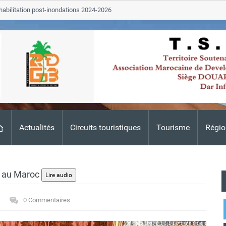
ation post-inondations 2024-2026
Tata
ALERTE TSGJB Tata : l’
Adis
Actualités
Circuits touristiques
Tourisme
Régio
e au Maroc
0 Commentaires