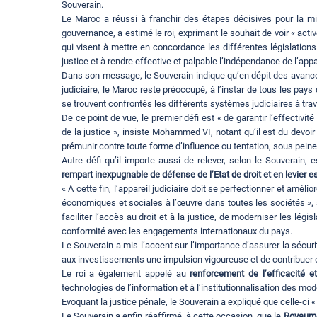
Souverain.
Le Maroc a réussi à franchir des étapes décisives pour la mis
gouvernance, a estimé le roi, exprimant le souhait de voir « act
qui visent à mettre en concordance les différentes législations 
justice et à rendre effective et palpable l’indépendance de l’app
Dans son message, le Souverain indique qu’en dépit des avancé
judiciaire, le Maroc reste préoccupé, à l’instar de tous les pays
se trouvent confrontés les différents systèmes judiciaires à tra
De ce point de vue, le premier défi est « de garantir l’effectivi
de la justice », insiste Mohammed VI, notant qu’il est du devoir
prémunir contre toute forme d’influence ou tentation, sous peine
Autre défi qu’il importe aussi de relever, selon le Souverain, e
rempart inexpugnable de défense de l’Etat de droit et en levier e
« A cette fin, l’appareil judiciaire doit se perfectionner et a
économiques et sociales à l’œuvre dans toutes les sociétés », a
faciliter l’accès au droit et à la justice, de moderniser les lé
conformité avec les engagements internationaux du pays.
Le Souverain a mis l’accent sur l’importance d’assurer la sécurité
aux investissements une impulsion vigoureuse et de contribuer 
Le roi a également appelé au
renforcement de l’efficacité et
technologies de l’information et à l’institutionnalisation des mod
Evoquant la justice pénale, le Souverain a expliqué que celle-ci « 
Le Souverain a enfin réaffirmé, à cette occasion, que le
Royaum