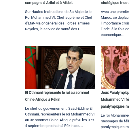
campagne à Azilal et à Midelt
stratégique Inde-
Sur Hautes Instructions de Sa Majesté le
Avec une premièr
Roi Mohammed VI, Chef suprême et Chef
Maroc, ce déplac
d’Etat-Major général des Forces armées
l’importance cro
Royales, le service de santé des F...
l’Inde, à la fois
économique...
El Othmani représente le roi au sommet
Jeux Paralympique
Chine-Afrique à Pékin
Mohammed VI fél
paralympiques m
Le chef du gouvernement, Saâd-Eddine El
Othmani, représentera le roi Mohammed VI
Le roi Mohammed
au 3e sommet Chine-Afrique prévu les 3 et
messages de féli
4 septembre prochain à Pékin sou...
paralympiques ma