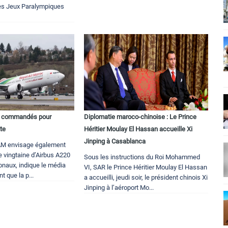
des Jeux Paralympiques
s commandés pour
Diplomatie maroco-chinoise : Le Prince
tte
Héritier Moulay El Hassan accueille Xi
Jinping à Casablanca
M envisage également
ne vingtaine d’Airbus A220
Sous les instructions du Roi Mohammed
ionaux, indique le média
VI, SAR le Prince Héritier Moulay El Hassan
t que la p...
a accueilli, jeudi soir, le président chinois Xi
Jinping à l’aéroport Mo...