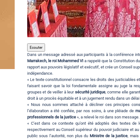
Ecouter
Dans un message adressé aux participants à la conférence intern
Marrakech, le roi Mohammed VI
a rappelé que la Constitution d
rapport aux pouvoirs législatif et exécutif, et crée un Conseil su
indépendance.
« Le texte constitutionnel consacre les droits des justiciables e
faisant savoir que la loi fondamentale assigne au juge la res
groupes et de veiller à leur
sécurité juridique
, comme elle garant
droit à un procès équitable et à un jugement rendu dans un délai
« Nous nous sommes attaché à décliner ces principes consti
l’élaboration a été confiée, par nos soins, à une pléiade de
ma
professionnels de la justice
», a relevé le roi dans son message.
« C’est dans ce contexte qu’ont été adoptés des textes de 
respectivement au Conseil supérieur du pouvoir judiciaire et au 
public sous l’autorité, non plus du
Ministre de la justice
, mais