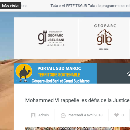
inondations
Tata
ALERTE TSGJB Tata : le programme de rehabilit
Infos région
progresse dans les zones sinistrees
Mohammed VI rappelle les défis de la Justic
Admin
mercredi 4 avril 2018
0