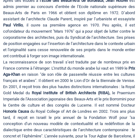
Après des études à
l’Ecole des Beaux-Arts de Bordeaux
,
Jean Nouvel
est
admis premier au concours d’entrée de l’Ecole nationale supérieure des
Beaux-Arts de Paris en 1966 et obtient son diplôme en 1972. D’abord
assistant de l’architecte Claude Parent, inspiré par l’urbaniste et essayiste
Paul Virilio
, il ouvre sa première agence en 1970. Peu après, il est
cofondateur du mouvement "Mars 1976" qui a pour objet de lutter contre le
corporatisme des architectes, puis du Syndicat de l’architecture. Ses prises
de position engagées sur l’insertion de l’architecture dans le contexte urbain
et l’originalité sans cesse renouvelée de ses projets dans le monde entier
ont contribué à forger son image internationale.
La reconnaissance de son travail s’est traduite par de nombreux prix en
France comme à l’étranger. L’Institut du monde arabe lui vaut en 1989 le
Prix
Aga-Khan
en raison "de son rôle de passerelle réussie entre les cultures
français et arabes". Il obtient en 2000 le Lion d’Or de la Biennale de Venise.
En 2001, il reçoit trois des plus hautes distinctions internationales : la Royal
Gold Medal du
Royal Institute of British Architects (RIBA),
le Praemium
Imperiale de l’Association japonaise des Beaux-Arts et le prix Borromini pour
le Centre de culture et des congrès de Lucerne. Il est nommé Docteur
Honoris Causa
du Royal College of Art de Londres en 2002. Trois ans plus
tard, il reçoit en Israël le prix annuel de la Fondation Wolf pour "sa
conception d’un nouveau modèle de contextualité et la redéfinition de la
dialectique entre deux caractéristiques de l’architecture contemporaine : le
concret et l’éphémère". L’année suivante, pour la Tour Agbar de Barcelone, il