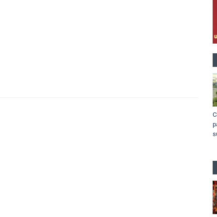
C
p
s