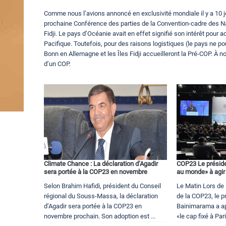
Comme nous l’avions annoncé en exclusivité mondiale il y a 10 jo
prochaine Conférence des parties de la Convention-cadre des N
Fidji. Le pays d’Océanie avait en effet signifié son intérêt pour 
Pacifique. Toutefois, pour des raisons logistiques (le pays ne po
Bonn en Allemagne et les Îles Fidji accueilleront la Pré-COP. À no
d’un COP.
Climate Chance : La déclaration d’Agadir
COP23 Le présiden
sera portée à la COP23 en novembre
au monde» à agir
Selon Brahim Hafidi, président du Conseil
Le Matin Lors de 
régional du Souss-Massa, la déclaration
de la COP23, le pr
d’Agadir sera portée à la COP23 en
Bainimarama a ap
novembre prochain. Son adoption est ...
«le cap fixé à Pari