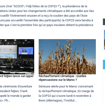
urs (Voir "SCOOP / Fidji hôtes de la COP23 ?"), la présidence de la
ations-Unies pour les changements climatiques a été accordée aux Iles
accueillir l’événement onusien et a reçu le soutien des pays de l’Asie
urra pas accueillir l’ensemble des participants) la COP23 sera tiendra à
ter que c’est la première fois qu’un pays insulaire obtient la présidence
t fidjien lance «un appel
Réchauffement climatique : Quelles
répercussions sur le Maroc ?
la cérémonie d'ouverture
Sérieuse alerte pour le Maroc concernant
ésident fidjien, Frank
le réchauffement climatique. En marge de
pelé le monde à garder
la COP23 qui s'ouvre lundi 6 novembre à
s». Ph...
Bonn (Allemagne), l’Institut ...