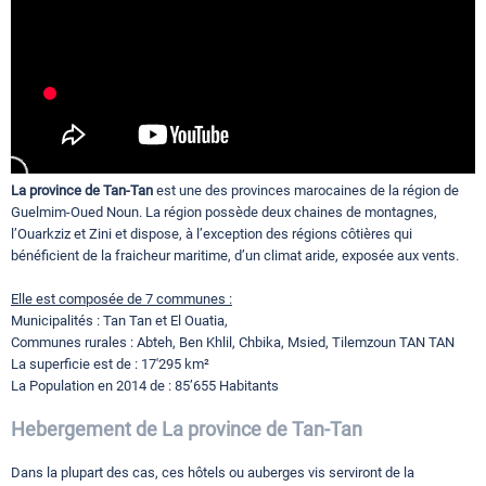
Circuits touristiques
Tourisme
Régions
La province de Tan-Tan
est une des provinces marocaines de la région de
Guelmim-Oued Noun. La région possède deux chaines de montagnes,
l’Ouarkziz et Zini et dispose, à l’exception des régions côtières qui
Hotels
bénéficient de la fraicheur maritime, d’un climat aride, exposée aux vents.
Elle est composée de 7 communes :
Municipalités : Tan Tan et El Ouatia,
Evenements
Communes rurales : Abteh, Ben Khlil, Chbika, Msied, Tilemzoun TAN TAN
La superficie est de : 17'295 km²
La Population en 2014 de : 85’655 Habitants
Contact
Hebergement de La province de Tan-Tan
Dans la plupart des cas, ces hôtels ou auberges vis serviront de la