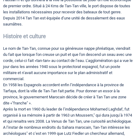
de premier ordre. Situé à 24 Kms de Tan-Tan ville, le port dispose de toutes
les installations nécessaires pour recevoir des bateaux de tout genre.
Depuis 2014 Tan Tan est équipée d’une unité de dessalement des eaux
saumâtres.
Histoire et culture
Le nom de Tan-Tan, connue pour sa généreuse nappe phréatique, viendrait
du fait que lorsque l’on creuse un puit et que l’on descend un seau avec une
corde, celui-ci fait «tan-tan» au contact de l’eau. L’agglomération qui a vue le
jour dans les années 1940 sous le protectorat espagnol, fut un poste
militaire et n’avait aucune importance sur le plan administratif et
commercial.
En 1958 les Espagnols accordent enfin l’indépendance à la province de
Tarfaya, dont la ville de Tan-Tan fait partie. Pour donner un essor à la
province, le gouvernement Marocain décide de créer à Tan Tan une zone
dite «"franche" ».
Après la mort en 1960 du leader de l’indépendance Mohamed Laghdaf, fut
organisé à sa mémoire à partir de 1963 un Moussem," qui dura jusqu’à 1974
et qui renaitra vers 2008. La Venus de Tan Tan, une curiosité archéologique.
A l’instar de nombreux endroits du Sahara marocain, Tan-Tan intéresse les
archéologues" et c’est en 1999 que Lutz Fiedler un chercheur allemand,