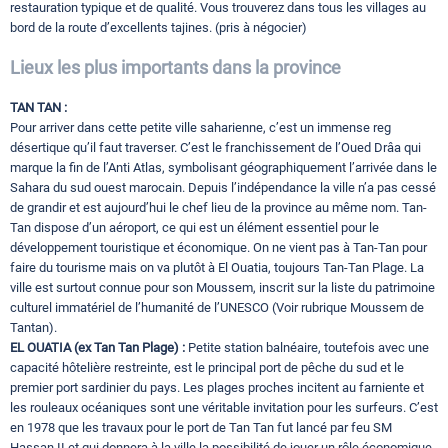
restauration typique et de qualité. Vous trouverez dans tous les villages au
bord de la route d’excellents tajines. (pris à négocier)
Lieux les plus importants dans la province
TAN TAN :
Pour arriver dans cette petite ville saharienne, c’est un immense reg
désertique qu’il faut traverser. C’est le franchissement de l’Oued Drâa qui
marque la fin de l’Anti Atlas, symbolisant géographiquement l’arrivée dans le
Sahara du sud ouest marocain. Depuis l’indépendance la ville n’a pas cessé
de grandir et est aujourd’hui le chef lieu de la province au même nom. Tan-
Tan dispose d’un aéroport, ce qui est un élément essentiel pour le
développement touristique et économique. On ne vient pas à Tan-Tan pour
faire du tourisme mais on va plutôt à El Ouatia, toujours Tan-Tan Plage. La
ville est surtout connue pour son Moussem, inscrit sur la liste du patrimoine
culturel immatériel de l’humanité de l’UNESCO (Voir rubrique Moussem de
Tantan).
EL OUATIA (ex Tan Tan Plage) :
Petite station balnéaire, toutefois avec une
capacité hôtelière restreinte, est le principal port de pêche du sud et le
premier port sardinier du pays. Les plages proches incitent au farniente et
les rouleaux océaniques sont une véritable invitation pour les surfeurs. C’est
en 1978 que les travaux pour le port de Tan Tan fut lancé par feu SM
Hassan II et qui donnera à la ville la possibilité de jouer un rôle économique