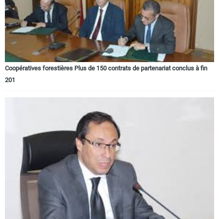
Circuits touristiques
Tourisme
Coopératives forestières Plus de 150 contrats de partenariat conclus à fin
Régions
201
Hotels
Evenements
Contact