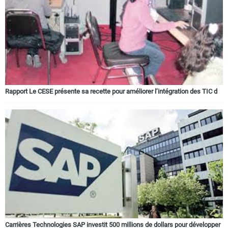
Circuits touristiques
Tourisme
Régions
Rapport Le CESE présente sa recette pour améliorer l’intégration des TIC d
Hotels
Evenements
Contact
Carrières Technologies SAP investit 500 millions de dollars pour développer