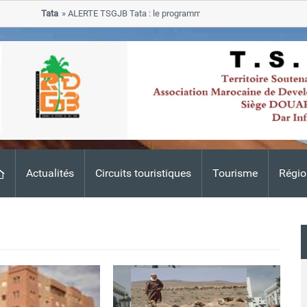
Tata
ALERTE TSGJB Tata : le programme de rehabilitation post-inondati
progresse dans les zones sinistrees
Actualités
Circuits touristiques
Tourisme
Régio