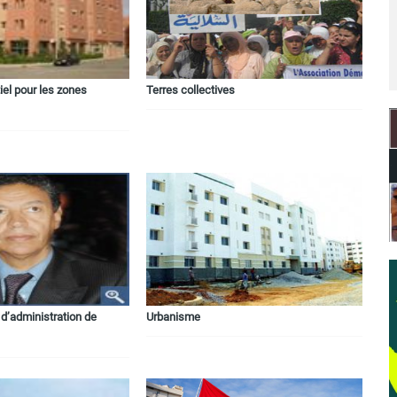
iel pour les zones
Terres collectives
d’administration de
Urbanisme