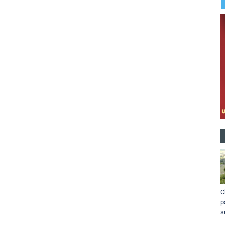
C
p
s