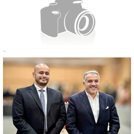
Circuits touristiques
Tourisme
Régions
...
Hotels
Evenements
Contact