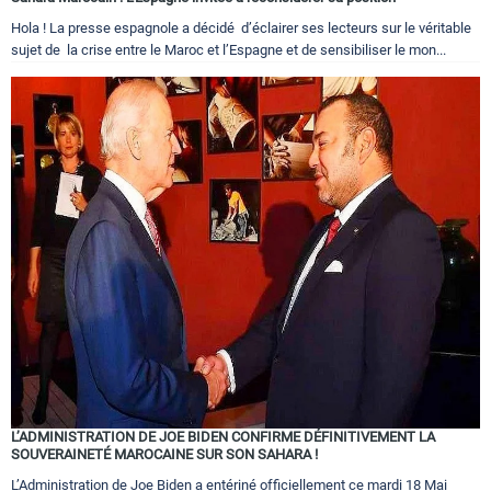
Hola ! La presse espagnole a décidé d’éclairer ses lecteurs sur le véritable
sujet de la crise entre le Maroc et l’Espagne et de sensibiliser le mon...
L’ADMINISTRATION DE JOE BIDEN CONFIRME DÉFINITIVEMENT LA
SOUVERAINETÉ MAROCAINE SUR SON SAHARA !
L’Administration de Joe Biden a entériné officiellement ce mardi 18 Mai