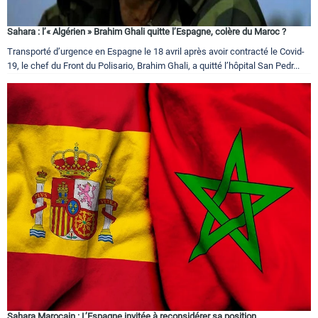
Sahara : l’« Algérien » Brahim Ghali quitte l’Espagne, colère du Maroc ?
Transporté d’urgence en Espagne le 18 avril après avoir contracté le Covid-
19, le chef du Front du Polisario, Brahim Ghali, a quitté l’hôpital San Pedr...
Sahara Marocain : L’Espagne invitée à reconsidérer sa position