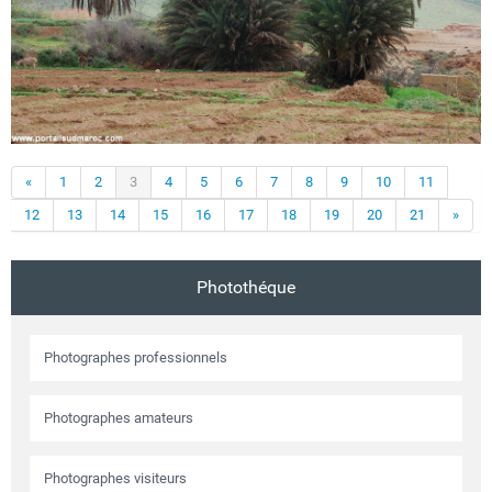
«
1
2
3
4
5
6
7
8
9
10
11
12
13
14
15
16
17
18
19
20
21
»
Photothéque
Photographes professionnels
Photographes amateurs
Photographes visiteurs