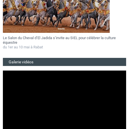
Le Salon du Cheval d’El Jadida s’invite au SIEL pour célébrer la culture
F
équestre
a
du 1er au 10 mai à Rabat
D
Galerie vidéos