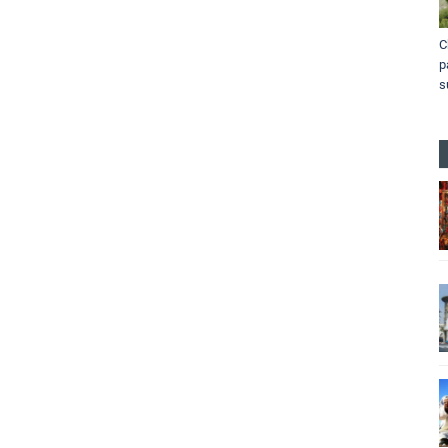
C
p
s