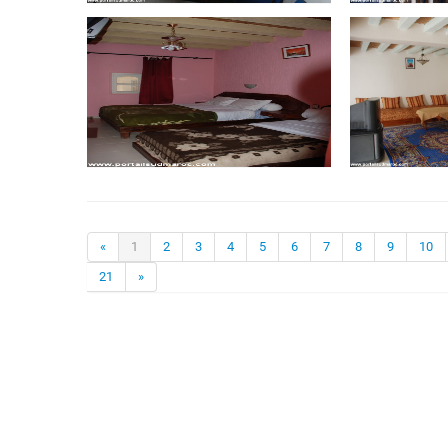
«
1
2
3
4
5
6
7
8
9
10
21
»