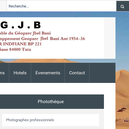
2024-2026
Tata
ALERTE TSGJB Tata : l’ANDZOA lance une campa
Adis
ns
Hotels
Evenements
Contact
Photothéque
Photographes professionnels