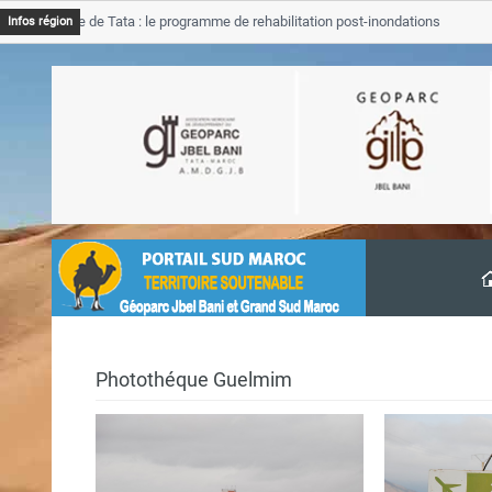
rovince de Tata : le programme de rehabilitation post-inondations
Infos région
cement
Photothéque Guelmim