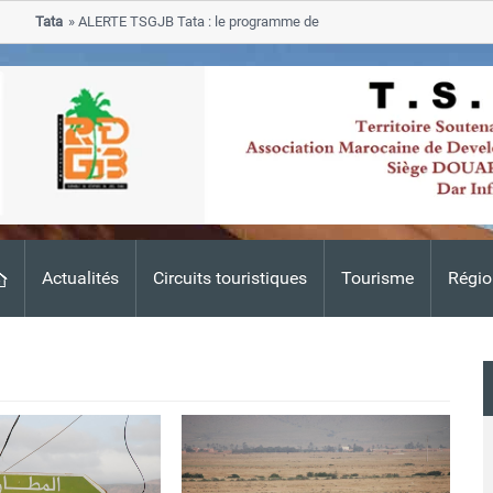
Tata
ALERTE TSGJB Tata : le programme de rehabilitation post-inondations 
progresse dans les zones sinistrees
Actualités
Circuits touristiques
Tourisme
Régio