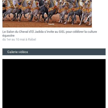
Le Salon du Cheval d’El Jadida s’invite au SIEL pour célébrer la culture
F
équestre
a
du 1er au 10 mai à Rabat
D
Galerie vidéos