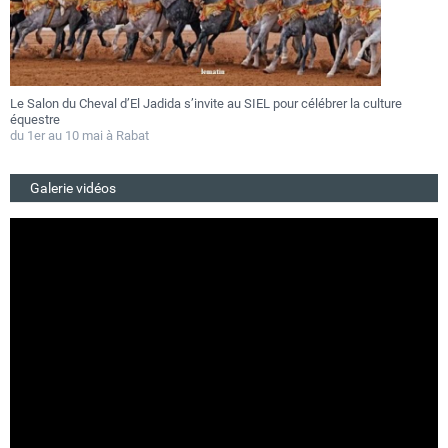
lon du Cheval d’El Jadida s’invite au SIEL pour célébrer la culture
Festival
stre
au 27 jui
r au 10 mai à Rabat
Du 25 au
Galerie vidéos