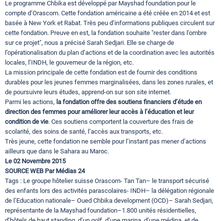
Le programme Chbika est développé par Mayshad foundation pour le
compte d’Orascom. Cette fondation américaine a été créée en 2014 et est
basée à New York et Rabat. Très peu d’informations publiques circulent sur
cette fondation. Preuve en est, la fondation souhaite "rester dans l’ombre
sur ce projet", nous a précisé Sarah Sedjari. Elle se charge de
l’opérationalisation du plan d’actions et de la coordination avec les autorités
locales, l’INDH, le gouverneur de la région, etc.
La mission principale de cette fondation est de fournir des conditions
durables pour les jeunes femmes marginalisées, dans les zones rurales, et
de poursuivre leurs études, apprend-on sur son site internet.
Parmi les actions,
la fondation offre des soutiens financiers d’étude en
direction des femmes pour améliorer leur accès à l’éducation et leur
condition de vie
. Ces soutiens comportent la couverture des frais de
scolarité, des soins de santé, l’accès aux transports, etc.
Très jeune, cette fondation ne semble pour l’instant pas mener d’actions
ailleurs que dans le Sahara au Maroc.
Le 02 Novembre 2015
SOURCE WEB Par Médias 24
Tags : Le groupe hôtelier suisse Orascom- Tan Tan– le transport sécurisé
des enfants lors des activités parascolaires- INDH– la délégation régionale
de l’Education nationale– Oued Chbika development (OCD)– Sarah Sedjari,
représentante de la Mayshad foundation–1.800 unités résidentielles,
d’hôtels de haut standing, d’un golf, d’une marina, d’une médina, et de