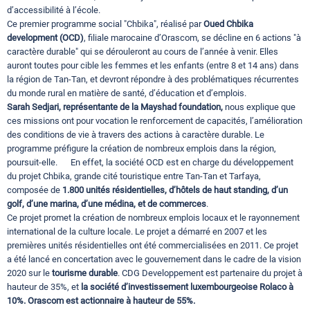
d’accessibilité à l’école.
Ce premier programme social "Chbika", réalisé par
Oued Chbika
development (OCD)
, filiale marocaine d’Orascom, se décline en 6 actions "à
caractère durable" qui se dérouleront au cours de l’année à venir. Elles
auront toutes pour cible les femmes et les enfants (entre 8 et 14 ans) dans
la région de Tan-Tan, et devront répondre à des problématiques récurrentes
du monde rural en matière de santé, d’éducation et d’emplois.
Sarah Sedjari, représentante de la Mayshad foundation,
nous explique que
ces missions ont pour vocation le renforcement de capacités, l’amélioration
des conditions de vie à travers des actions à caractère durable. Le
programme préfigure la création de nombreux emplois dans la région,
poursuit-elle. En effet, la société OCD est en charge du développement
du projet Chbika, grande cité touristique entre Tan-Tan et Tarfaya,
composée de
1.800 unités résidentielles, d’hôtels de haut standing, d’un
golf, d’une marina, d’une médina, et de commerces
.
Ce projet promet la création de nombreux emplois locaux et le rayonnement
international de la culture locale. Le projet a démarré en 2007 et les
premières unités résidentielles ont été commercialisées en 2011. Ce projet
a été lancé en concertation avec le gouvernement dans le cadre de la vision
2020 sur le
tourisme durable
. CDG Developpement est partenaire du projet à
hauteur de 35%, et
la société d’investissement luxembourgeoise Rolaco à
10%. Orascom est actionnaire à hauteur de 55%.