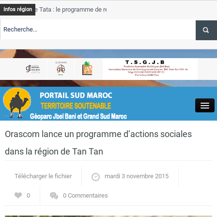
e Tata : le programme de rehabilitation post-inondations
Tata
Infos région
progres
RTE TSGJB Tourisme : l’ONMT renforce l’aerien a Dakhla et
Tata
service
RTE TSGJB Tourisme au Maroc : Transavia renforce les vols Paris-
Tata
depass
Close
Orascom lance un programme d’actions sociales
dans la région de Tan Tan
Télécharger le fichier
mardi 3 novembre 2015
Actualités
0
0 Commentaires