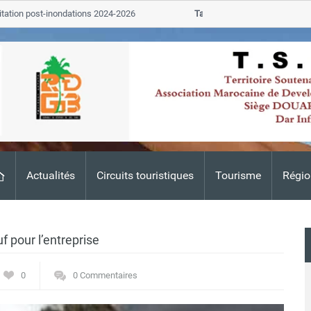
ion post-inondations 2024-2026
Tata
ALERTE TSGJB Tata : l’AN
Adis
Actualités
Circuits touristiques
Tourisme
Régio
f pour l’entreprise
0
0 Commentaires