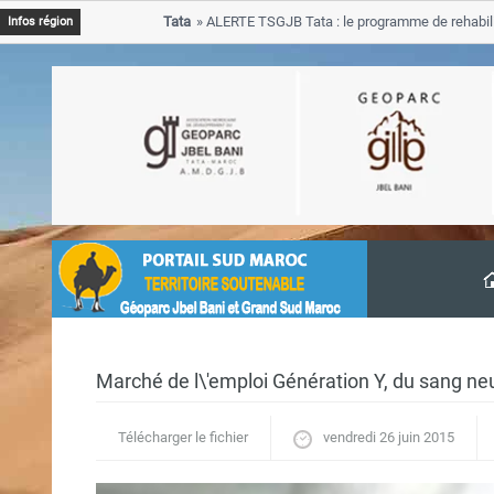
ondations
Tata
ALERTE TSGJB Tata : le programme de rehabilitat
Infos région
progresse dans les zones sinistrees
Marché de l\'emploi Génération Y, du sang neu
Télécharger le fichier
vendredi 26 juin 2015