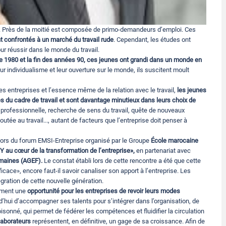
. Près de la moitié est composée de primo-demandeurs d’emploi. Ces
nt confrontés à un marché du travail rude
. Cependant, les études ont
r réussir dans le monde du travail.
re 1980 et la fin des années 90, ces jeunes ont grandi dans un monde en
ur individualisme et leur ouverture sur le monde, ils suscitent moult
 entreprises et l’essence même de la relation avec le travail,
les jeunes
es du cadre de travail et sont davantage minutieux dans leurs choix de
professionnelle, recherche de sens du travail, quête de nouveaux
outée au travail..., autant de facteurs que l’entreprise doit penser à
t lors du forum EMSI-Entreprise organisé par le Groupe
École marocaine
Y au cœur de la transformation de l’entreprise»,
en partenariat avec
umaines (AGEF).
Le constat établi lors de cette rencontre a été que cette
cace», encore faut-il savoir canaliser son apport à l’entreprise. Les
tégration de cette nouvelle génération.
lement une
opportunité pour les entreprises de revoir leurs modes
urd’hui d’accompagner ses talents pour s’intégrer dans l’organisation, de
sonné, qui permet de fédérer les compétences et fluidifier la circulation
ollaborateurs
représentent, en définitive, un gage de sa croissance. Afin de