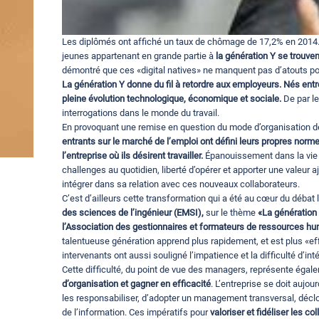
Les diplômés ont affiché un taux de chômage de 17,2% en 2014
jeunes appartenant en grande partie à
la génération Y se trouve
démontré que ces «digital natives» ne manquent pas d’atouts pou
La génération Y donne du fil à retordre aux employeurs. Nés ent
pleine évolution technologique, économique et sociale.
De par le
interrogations dans le monde du travail.
En provoquant une remise en question du mode d’organisation des
entrants sur le marché de l’emploi ont défini leurs propres norm
l’entreprise où ils désirent travailler.
Épanouissement dans la vie 
challenges au quotidien, liberté d’opérer et apporter une valeur aj
intégrer dans sa relation avec ces nouveaux collaborateurs.
C’est d’ailleurs cette transformation qui a été au cœur du déba
des sciences de l’ingénieur (EMSI),
sur le thème
«La génération 
l’Association des gestionnaires et formateurs de ressources h
talentueuse génération apprend plus rapidement, et est plus «effi
intervenants ont aussi souligné l’impatience et la difficulté d’in
Cette difficulté, du point de vue des managers, représente éga
d’organisation et gagner en efficacité
. L’entreprise se doit aujo
les responsabiliser, d’adopter un management transversal, décloi
de l’information. Ces impératifs pour
valoriser et fidéliser les c