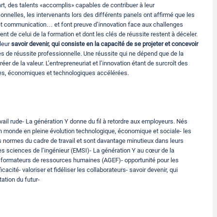
art, des talents «accomplis» capables de contribuer à leur
elles, les intervenants lors des différents panels ont affirmé que les
n et communication… et font preuve d’innovation face aux challenges
ent de celui de la formation et dont les clés de réussite restent à déceler.
 leur
savoir devenir, qui consiste en la capacité de se projeter et concevoir
 de réussite professionnelle. Une réussite qui ne dépend que de la
r de la valeur. L’entrepreneuriat et l’innovation étant de surcroît des
es, économiques et technologiques accélérées.
vail rude- La génération Y donne du fil à retordre aux employeurs. Nés
un monde en pleine évolution technologique, économique et sociale- les
es normes du cadre de travail et sont davantage minutieux dans leurs
 des sciences de l’ingénieur (EMSI)- La génération Y au cœur de la
et formateurs de ressources humaines (AGEF)- opportunité pour les
acité- valoriser et fidéliser les collaborateurs- savoir devenir, qui
ation du futur-