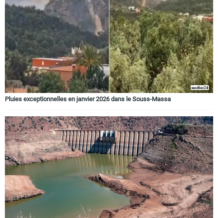
Circuits touristiques
Tourisme
Régions
Pluies exceptionnelles en janvier 2026 dans le Souss-Massa
Hotels
Evenements
Contact