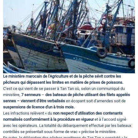
Circuits touristiques
Tourisme
Régions
Hotels
Le ministère marocain de l’Agriculture et de la pêche sévit contre les
pêcheurs qui dépassent les limites en matière de prises de poissons.
C’est ce qui vient de se passer à Tan Tan où, selon un communiqué du
Evenements
ministère,
7 senneurs
–
des bateaux de pêche utilisant des filets appelés
sennes – viennent d’être verbalisés
en écopant soit d’amendes soit de
suspensions de licence d'un à trois mois.
Les infractions relèvent « du
non respect d’utilisation des contenants
Contact
normalisés conformément à la procédure en vigueur
et à l’accord signé
avec les opérateurs. La totalité du débarquement effectué par les bateaux
contrôlés se présentait sous forme de vrac » précise le ministère.
En outre, la délégation des pêches maritimes de Tan Tan a constaté « la