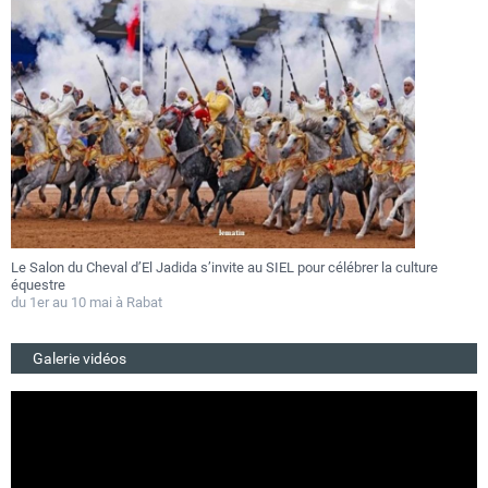
Le Salon du Cheval d’El Jadida s’invite au SIEL pour célébrer la culture
F
équestre
a
du 1er au 10 mai à Rabat
D
Galerie vidéos