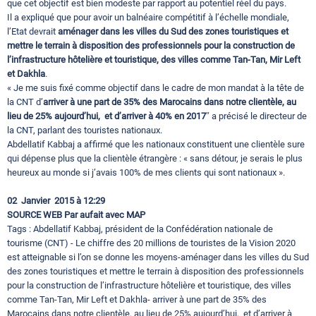
que cet objectif est bien modeste par rapport au potentiel réel du pays.
Il a expliqué que pour avoir un balnéaire compétitif à l’échelle mondiale,
l’Etat devrait
aménager dans les villes du Sud des zones touristiques et
mettre le terrain à disposition des professionnels pour la construction de
l’infrastructure hôtelière et touristique, des villes comme Tan-Tan, Mir Left
et Dakhla
.
« Je me suis fixé comme objectif dans le cadre de mon mandat à la tête de
la CNT d’
arriver à une part de 35% des Marocains dans notre clientèle, au
lieu de 25% aujourd’hui, et d’arriver à 40% en 2017
″ a précisé le directeur de
la CNT, parlant des touristes nationaux.
Abdellatif Kabbaj a affirmé que les nationaux constituent une clientèle sure
qui dépense plus que la clientèle étrangère : « sans détour, je serais le plus
heureux au monde si j’avais 100% de mes clients qui sont nationaux ».
02
Janvier
2015 à 12:29
SOURCE WEB Par aufait avec MAP
Tags :
Abdellatif Kabbaj, président de la Confédération nationale de
tourisme (CNT) - Le chiffre des 20 millions de touristes de la Vision 2020
est atteignable si l’on se donne les moyens-aménager dans les villes du Sud
des zones touristiques et mettre le terrain à disposition des professionnels
pour la construction de l’infrastructure hôtelière et touristique, des villes
comme Tan-Tan, Mir Left et Dakhla- arriver à une part de 35% des
Marocains dans notre clientèle, au lieu de 25% aujourd’hui, et d’arriver à