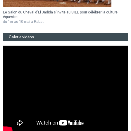
Le Salon du Cheval d’El Jadida s’invite au SIEL pour célébrer la culture
F
équestre
a
du 1er au 10 mai à Rabat
D
Galerie vidéos