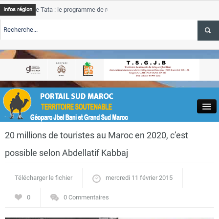
de Tata : le programme de rehabilitation post-inondations
Tata
Infos région
progres
RTE TSGJB Tourisme : l’ONMT renforce l’aerien a Dakhla et
Tata
service
RTE TSGJB Tourisme au Maroc : Transavia renforce les vols Paris-
Tata
depass
Close
20 millions de touristes au Maroc en 2020, c’est
possible selon Abdellatif Kabbaj
Télécharger le fichier
mercredi 11 février 2015
Actualités
0
0 Commentaires