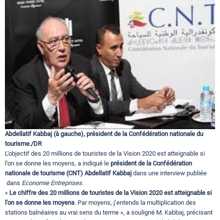
Circuits touristiques
Tourisme
Régions
Hotels
Abdellatif Kabbaj (à gauche), président de la Confédération nationale du
tourisme./DR
Evenements
L’objectif des 20 millions de touristes de la Vision 2020 est atteignable si
l’on se donne les moyens, a indiqué le
président de la Confédération
nationale de tourisme (CNT) Abdellatif Kabbaj
dans une interview publiée
dans
Economie Entreprises
.
Contact
«
Le chiffre des 20 millions de touristes de la Vision 2020 est atteignable si
l’on se donne les moyens
. Par moyens, j’entends la multiplication des
stations balnéaires au vrai sens du terme », a souligné M. Kabbaj, précisant