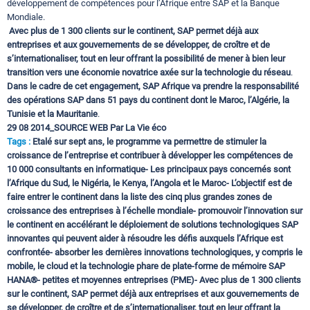
développement de compétences pour l’Afrique entre SAP et la Banque
Mondiale.
Avec plus de 1 300 clients sur le continent, SAP permet déjà aux
entreprises et aux gouvernements de se développer, de croître et de
s’internationaliser, tout en leur offrant la possibilité de mener à bien leur
transition vers une économie novatrice axée sur la technologie du réseau
.
Dans le cadre de cet engagement, SAP Afrique va prendre la responsabilité
des opérations SAP dans 51 pays du continent dont le Maroc, l’Algérie, la
Tunisie et la Mauritanie
.
29 08 2014_SOURCE WEB Par La Vie éco
Tags :
Etalé sur sept ans, le programme va permettre de stimuler la
croissance de l’entreprise et contribuer à développer les compétences de
10 000 consultants en informatique- Les principaux pays concernés sont
l’Afrique du Sud, le Nigéria, le Kenya, l’Angola et le Maroc- L’objectif est de
faire entrer le continent dans la liste des cinq plus grandes zones de
croissance des entreprises à l’échelle mondiale- promouvoir l’innovation sur
le continent en accélérant le déploiement de solutions technologiques SAP
innovantes qui peuvent aider à résoudre les défis auxquels l’Afrique est
confrontée- absorber les dernières innovations technologiques, y compris le
mobile, le cloud et la technologie phare de plate-forme de mémoire SAP
HANA®- petites et moyennes entreprises (PME)- Avec plus de 1 300 clients
sur le continent, SAP permet déjà aux entreprises et aux gouvernements de
se développer, de croître et de s’internationaliser, tout en leur offrant la