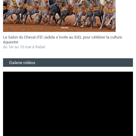
Le Salon du Cheval d’El Jadida s’invite au SIEL pour célébrer la culture
F
équestre
a
du 1er au 10 mai à Rabat
D
Galerie vidéos