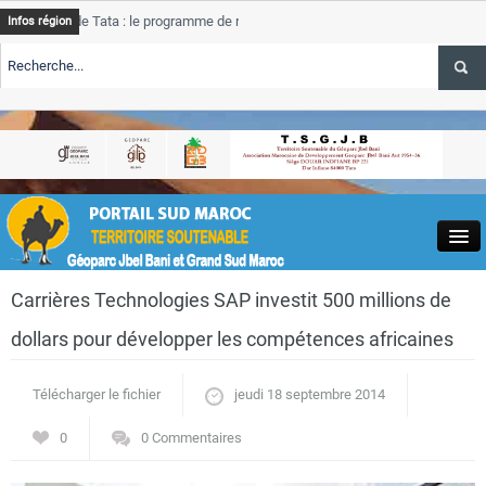
de Tata : le programme de rehabilitation post-inondations
Tata
Infos région
progres
RTE TSGJB Tourisme : l’ONMT renforce l’aerien a Dakhla et
Tata
service
RTE TSGJB Tourisme au Maroc : Transavia renforce les vols Paris-
Tata
depass
Close
Carrières Technologies SAP investit 500 millions de
dollars pour développer les compétences africaines
Télécharger le fichier
jeudi 18 septembre 2014
Actualités
0
0 Commentaires