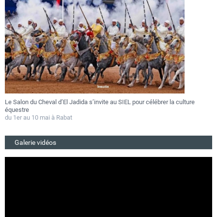
Le Salon du Cheval d’El Jadida s’invite au SIEL pour célébrer la culture
F
équestre
a
du 1er au 10 mai à Rabat
D
Galerie vidéos