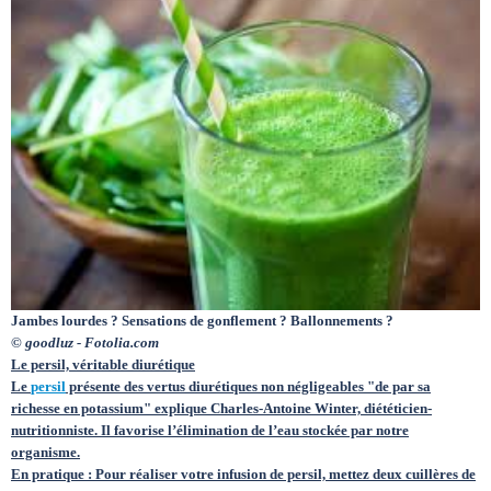
Circuits touristiques
Tourisme
Régions
Hotels
Jambes lourdes ? Sensations de gonflement ? Ballonnements ?
Evenements
© goodluz - Fotolia.com
Le persil, véritable diurétique
Le
persil
présente des vertus diurétiques non négligeables "de par sa
richesse en potassium" explique Charles-Antoine Winter, diététicien-
Contact
nutritionniste. Il favorise l’élimination de l’eau stockée par notre
organisme.
En pratique :
Pour réaliser votre infusion de persil, mettez deux cuillères de