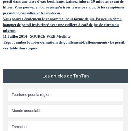
persil dans une tasse d’eau bouillante. Laissez infuser 10 minutes avant de
filtrer. Vous pouvez en boire jusqu’à trois tasses par jour. Si les symptômes
persistent, consultez votre médecin.
Vous pouvez également le consommer sous forme de jus. Passez un demi-
bouquet de persil frais rincé avec une cuillère à café de jus de citron au
mixeur.
11 Juillet 2014 _SOURCE WEB Medisite
Tags : Jambes lourdes-Sensations de gonflement-Ballonnements-
Le persil,
véritable diurétique
-
Les articles de TanTan
Tourisme pour la région
Monde associatif
Formation