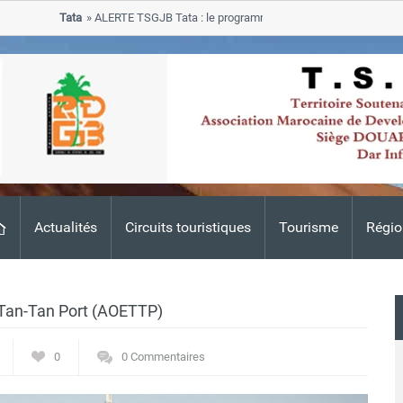
Tata
ALERTE TSGJB Tata : le programme de rehabilitation post-inond
progresse dans les zones sinistrees
Actualités
Circuits touristiques
Tourisme
Régio
 Tan-Tan Port (AOETTP)
0
0 Commentaires