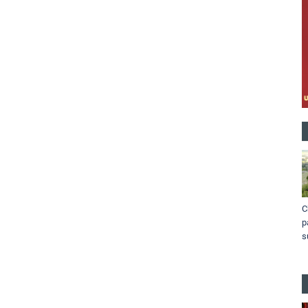
C
p
s