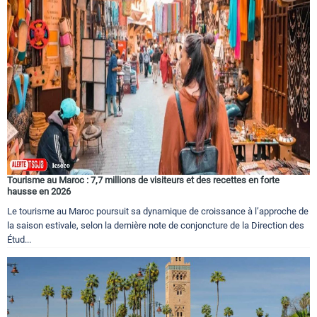
Circuits touristiques
Tourisme
Régions
Hotels
Tourisme au Maroc : 7,7 millions de visiteurs et des recettes en forte
hausse en 2026
Le tourisme au Maroc poursuit sa dynamique de croissance à l’approche de
Evenements
la saison estivale, selon la dernière note de conjoncture de la Direction des
Étud...
Contact