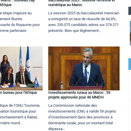
u Maroc : nouveau cap
Baccalauréat 2025 : réussite féminine et
Afrique
numérique au Maroc
e étape majeure au
La session 2025 du baccalauréat marocain
ement illustre
a enregistré un taux de réussite de 66,8%,
issante du Royaume pour
avec 250.075 candidats admis sur 374.371
 comme partenaire
présents. Bien que légèrement...
 bureau pour l’Afrique
Investissements ruraux au Maroc : 59
projets approuvés pour 46 MMDH
ique de l’ONU Tourisme,
La Commission nationale des
vation touristique pour
investissements (CNI) a validé 59 projets
a prochainement à Rabat,
d’investissement dans des provinces à
mière mond...
dominante rurale, pour un montant total
dépassa...