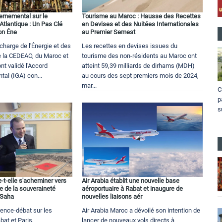
ernemental sur le
Tourisme au Maroc : Hausse des Recettes
tlantique : Un Pas Clé
en Devises et des Nuitées Internationales
on Éne
au Premier Semest
charge de l'Énergie et des
Les recettes en devises issues du
 la CEDEAO, du Maroc et
tourisme des non-résidents au Maroc ont
nt validé l'Accord
atteint 59,39 milliards de dirhams (MDH)
al (IGA) con...
au cours des sept premiers mois de 2024,
mar...
C
p
s
-t-elle s'acheminer vers
Air Arabia établit une nouvelle base
e de la souveraineté
aéroportuaire à Rabat et inaugure de
 Saha
nouvelles liaisons aér
rence-débat sur les
Air Arabia Maroc a dévoilé son intention de
bat et Paris,
lancer de nouveaux vols directs à