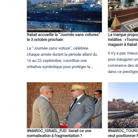
Rabat accueille la “Journée sans voitures”
La marque propos
le 3 octobre prochain
inédites : «Toom
magasin à Rabat
La “Journée sans voiture”, célébrée
Il n’y a pas mieu
chaque année durant la période allant du
pour inaugurer u
16 au 22 septembre, constitue une
commerce des datt
initiative symbolique pour protéger la...
dans ce prestigie
#MAROC_ISRAEL_PJD: Serait ce une
#MAROC_TOURIS
normalisation à fragmentation ?
veut positionner