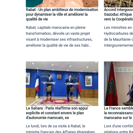
Rabat : Un plan ambitieux de modernisation
Accord Intergouv
pour dynamiser la ville et améliorer la
Gazoduc Afrique A
qualité de vie
vers la Coopérati
Rabat, capitale marocaine en pleine
Les ministres en 
transformation, dévoile un vaste projet
Hydrocarbures de
visant à moderniser ses infrastructures,
de la Mauritanie o
améliorer la qualité de vie de ses habi...
Intergouvernement
Le Sahara : Paris réaffirme son appui
La France semble
explicite et constant envers le plan
la reconnaissanc
d'autonomie marocain, se
marocaine sur le
Le lundi, lors de sa visite à Rabat, le
Lors d'une confé
ministre français des Affaires étrangères,
relations entre Ra