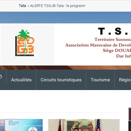
Tata
ALERTE TSGJB Tata : le programme de rehabilitation post-inondatio
progresse dans les zones sinistrees
Actualités
Circuits touristiques
Tourisme
Régio