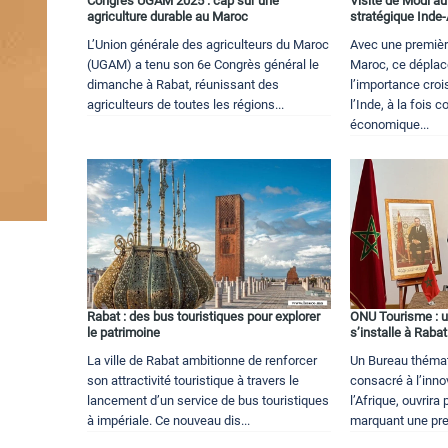
Congrès UGAM 2025 : cap sur une
Visite de Modi a
agriculture durable au Maroc
stratégique Inde-
L’Union générale des agriculteurs du Maroc
Avec une premièr
(UGAM) a tenu son 6e Congrès général le
Maroc, ce déplac
dimanche à Rabat, réunissant des
l’importance cro
agriculteurs de toutes les régions...
l’Inde, à la fois
économique...
Rabat : des bus touristiques pour explorer
ONU Tourisme : un
le patrimoine
s’installe à Rabat
La ville de Rabat ambitionne de renforcer
Un Bureau thémat
son attractivité touristique à travers le
consacré à l’inno
lancement d’un service de bus touristiques
l’Afrique, ouvrir
à impériale. Ce nouveau dis...
marquant une pre