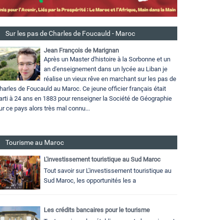
Sur les pas de Charles de Foucauld - Maroc
Jean François de Marignan
Après un Master d'histoire à la Sorbonne et un
an d'enseignement dans un lycée au Liban je
réalise un vieux rêve en marchant sur les pas de
harles de Foucauld au Maroc. Ce jeune officier français était
arti à 24 ans en 1883 pour renseigner la Société de Géographie
ur ce pays alors très mal connu...
Tourisme au Maroc
L'investissement touristique au Sud Maroc
Tout savoir sur L'investissement touristique au
Sud Maroc, les opportunités les a
Les crédits bancaires pour le tourisme