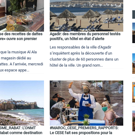
e des recettes de dattes
Agadir: des membres du personnel testés
ore» ouvre son premier
positifs, un hôtel en état d’alerte
Les responsables de la ville d’Agadir
x que la musique Al Ala
s’inquiètent après la découverte d’un
n magasin dédié au
cluster de plus de 60 personnes dans un
es. A l’arrivée, mercredi
hôtel de la ville. Un grand nom...
ux espace appe...
ME_RABAT: L’ONMT
#MAROC_CESE_PREMIERS_RAPPORTS:
 Rabat comme destination
Le CESE fait ses propositions pour la