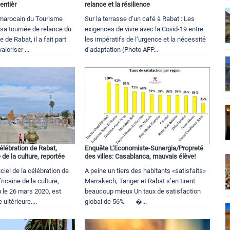
 entièr
relance et la résilience
l marocain du Tourisme
Sur la terrasse d’un café à Rabat : Les
sa tournée de relance du
exigences de vivre avec la Covid-19 entre
e de Rabat, il a fait part
les impératifs de l’urgence et la nécessité
aloriser ...
d’adaptation (Photo AFP...
élébration de Rabat,
Enquête L’Economiste-Sunergia/Propreté
 de la culture, reportée
des villes: Casablanca, mauvais élève!
ciel de la célébration de
A peine un tiers des habitants «satisfaits»
ricaine de la culture,
Marrakech, Tanger et Rabat s’en tirent
u le 26 mars 2020, est
beaucoup mieux Un taux de satisfaction
 ultérieure....
global de 56% �...