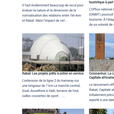
touristique à part
Il faut évidemment beaucoup de recul pour
L’Office nationa
évaluer la nature et la dimension de la
(ONMT) poursuit 
normalisation des relations entre Tel-Aviv
tourisme. À l’étap
et Rabat. Mais l’impact de cet ...
de sa volonté de v
Rabat: Les projets prêts à entrer en service
Coronavirus: La c
Capitale africaine
L’extension de la ligne 2 du tramway sur
Le lancement offi
une longueur de 7 km Le marché central,
Rabat, Capitale af
Souk Assalihine à Salé, terrains de foot,
initialement prév
salles couvertes de sport… ...
reporté à une date