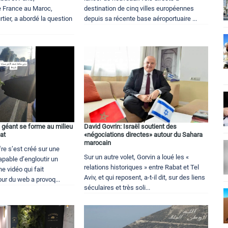
 France au Maroc,
destination de cinq villes européennes
tier, a abordé la question
depuis sa récente base aéroportuaire ...
 géant se forme au milieu
David Govrin: Israël soutient des
at
«négociations directes» autour du Sahara
marocain
fre s’est créé sur une
Sur un autre volet, Gorvin a loué les «
apable d’engloutir un
relations historiques » entre Rabat et Tel
ne vidéo qui fait
Aviv, et qui reposent, a-t-il dit, sur des liens
our du web a provoq...
séculaires et très soli...