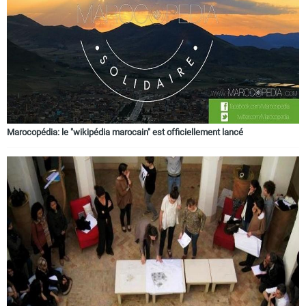
Circuits touristiques
Tourisme
Régions
Marocopédia: le "wikipédia marocain" est officiellement lancé
Hotels
Evenements
Contact