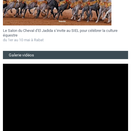
Le Salon du Cheval d’El Jadida s’invite au SIEL pour célébrer la culture
F
équestre
a
du 1er au 10 mai à Rabat
D
Galerie vidéos