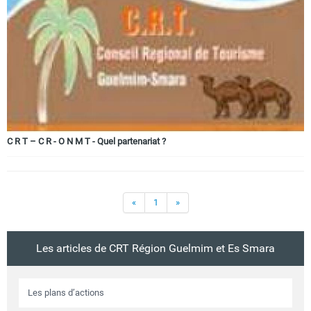
Circuits touristiques
Tourisme
Régions
C R T – C R - O N M T - Quel partenariat ?
Hotels
«
1
»
Evenements
Les articles de CRT Région Guelmim et Es Smara
Contact
Les plans d’actions