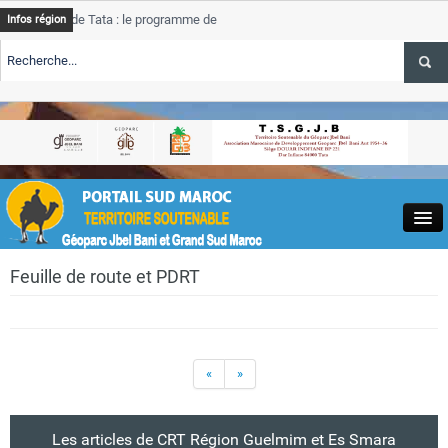
 de Tata : le programme de rehabilitation post-inondations
Tata
Infos région
progre
ERTE TSGJB Tourisme : l’ONMT renforce l’aerien a Dakhla et
Tata
servic
ERTE TSGJB Tourisme au Maroc : Transavia renforce les vols Paris-
Tata
la
depas
Close
Feuille de route et PDRT
«
»
Actualités
Les articles de CRT Région Guelmim et Es Smara