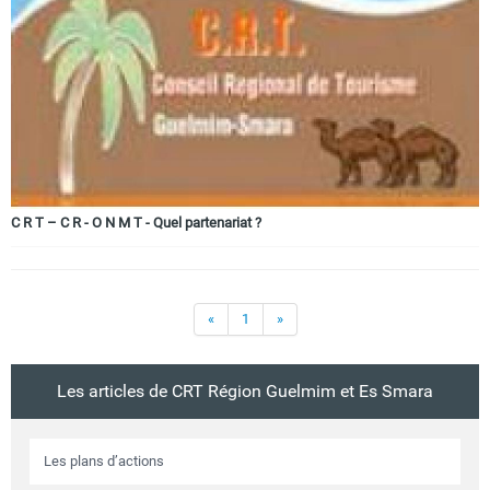
Circuits touristiques
Tourisme
Régions
C R T – C R - O N M T - Quel partenariat ?
Hotels
«
1
»
Evenements
Les articles de CRT Région Guelmim et Es Smara
Contact
Les plans d’actions