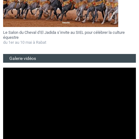
Le Salon du Cheval d’El Jadida s’invite au SIEL pour célébrer la culture
F
équestre
a
du 1er au 10 mai à Rabat
D
Galerie vidéos