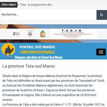
Tata : le programme de rehabilitation post-inondations
Tata
ALE
Infos région
progresse
 TSGJB Tourisme : l’ONMT renforce l’aerien a Dakhla et
Tata
ALE
service d
 TSGJB Tourisme au Maroc : Transavia renforce les vols Paris-
Tata
ALE
depasse 
Close
La province Tata sud Maroc
Située dans la Région de Souss-Massa (Sud-est du Royaume), la province
de Tata est délimitée au Nord-ouest par les provinces de Taroudant et Tiznit,
au Sud par les frontières Maroco-algériennes, au Sud-Ouest par les
provinces de Guelmim et Assa–Zag et au Nord- Est par les provinces
Actualités
d’Ouarzazate et Zagora. Elle s’étend sur une superficie de 25.925 Km2
environ.
La Province de Tata a été créée par le Dahir n° 1-77- 288 du 18 juillet 1977 et