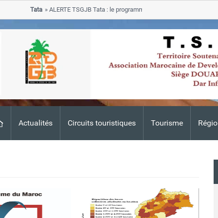
Tata
ALERTE TSGJB Tata : le programme de rehabilitation post-inondation
progresse dans les zones sinistrees
Actualités
Circuits touristiques
Tourisme
Régio