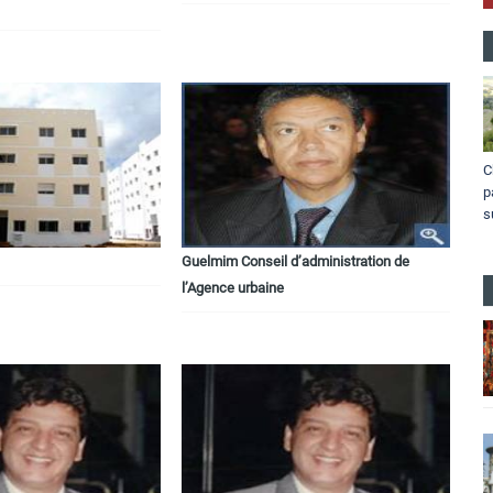
C
p
s
Guelmim Conseil d’administration de
l’Agence urbaine