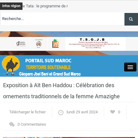
de Tata : le programme de rehabilitation post-inondations
Tata
Infos région
progre
RTE TSGJB Tourisme : l’ONMT renforce l’aerien a Dakhla et
Tata
servic
RTE TSGJB Tourisme au Maroc : Transavia renforce les vols Paris-
Tata
a
depass
Close
Exposition à Aït Ben Haddou : Célébration des
ornements traditionnels de la femme Amazighe
Télécharger le fichier
lundi 29 avril 2024
0
Actualités
0 Commentaires