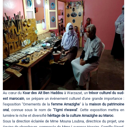
Circuits touristiques
Tourisme
Régions
Hotels
Evenements
Au cœur du
Ksar des Ait Ben Haddou
à Warzazat, un
trésor culturel du sud-
est marocain
, se prépare un événement culturel d'une grande importance :
l'exposition "Ornements de la
femme Amazighe
" à la
maison du patrimoine
Contact
oral
, connue sous le nom de
'Tigmi n'wawal'
. Cette exposition mettra en
lumière le riche et diversifié
héritage de la culture Amazighe au Maroc
.
Sous la direction éclairée de Mme Mouna Loubna, directrice du projet, une
équipe de chercheurs, composée de Mme Laurence Haxaire, Camille Girard,