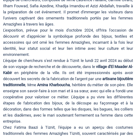
Ilham Fouwad, Safia Azedine, Khadija Imandou et Azizi Abdallah, travaille à
la préparation de cet événement. Il promet d'immerger les visiteurs dans
l'univers captivant des ornements traditionnels portés par les femmes
Amazighes à travers les âges.
L'exposition, prévue pour le mois d'octobre 2024, offrira l'occasion de
découvrir et d'apprécier la symbolique profonde des bijoux, textiles et
accessoires qui ont orné les femmes Amazighes, incarnant à la fois leur
identité, leur statut social et leur lien intime avec leur culture et leur
environnement.
L'équipe de chercheurs s'est rendue à Tiznit le lundi 22 avril 2024 au début
de son voyage de recherche et de découverte, dans le
village d'El Maader Al-
Kabir
en périphérie de la ville. Ils ont été impressionnés après avoir
découvert les secrets de la fabrication de l'argent par une
artisane bijoutière
traditionnelle
, Mme
Amina Kharboucha
, héritière du métier de son père. Elle
enseigne son savoir-faire à son mari et à sa sœur, avec qui elle a fondé une
coopérative pour valoriser ce métier. L'équipe a pu vivre les différentes
étapes de fabrication des bijoux, de la découpe au façonnage et à la
décoration, dans des formes telles que les disques, les bagues, les colliers
et les diadèmes, avec le mari soutenant fermement sa femme dans cette
entreprise.
Chez Fatima Baazi à Tiznit, l'équipe a eu un aperçu des costumes
traditionnels des femmes Amazighes Tizniti, souvent caractérisés par des