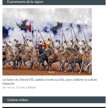
Evenements de la région
Le Salon du Cheval d’El Jadida s’invite au SIEL pour célébrer la culture
F
équestre
a
du 1er au 10 mai à Rabat
D
Galerie vidéos