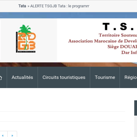
Tata
ALERTE TSGJB Tata : le programme de rehabilitation post-inondat
progresse dans les zones sinistrees
Actualités
Circuits touristiques
Tourisme
Régio
«
»