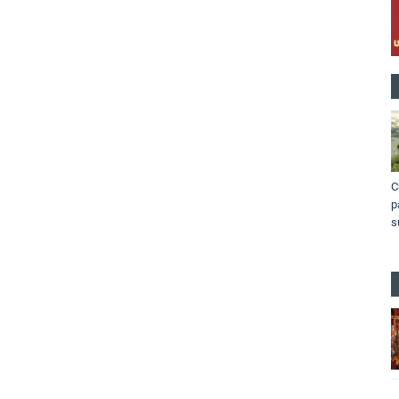
C
p
s