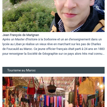
Jean François de Marignan
Après un Master d'histoire à la Sorbonne et un an d'enseignement dans un
lycée au Liban je réalise un vieux rêve en marchant sur les pas de Charles
de Foucauld au Maroc. Ce jeune officier français était parti à 24 ans en 1883
pour renseigner la Société de Géographie sur ce pays alors très mal connu...
Tourisme au Maroc