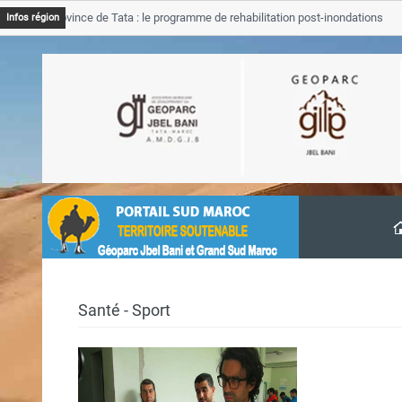
JB Province de Tata : le programme de rehabilitation post-inondations
Infos région
avancement
Santé - Sport