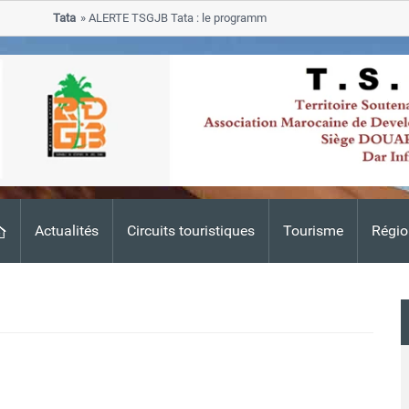
Tata
ALERTE TSGJB Tata : le programme de rehabilitation post-inondat
progresse dans les zones sinistrees
Actualités
Circuits touristiques
Tourisme
Régio