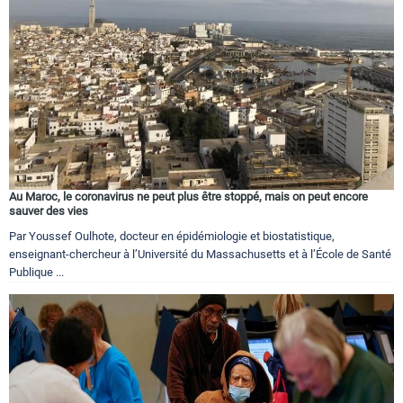
Circuits touristiques
Tourisme
Régions
Au Maroc, le coronavirus ne peut plus être stoppé, mais on peut encore
Hotels
sauver des vies
Par Youssef Oulhote, docteur en épidémiologie et biostatistique,
enseignant-chercheur à l’Université du Massachusetts et à l’École de Santé
Evenements
Publique ...
Contact