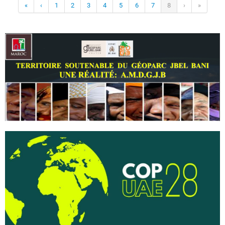
«
‹
1
2
3
4
5
6
7
8
›
»