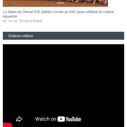
Le Salon du Cheval d’El Jadida s’invite au SIEL pour célébrer la culture
F
équestre
a
du 1er au 10 mai à Rabat
D
Galerie vidéos